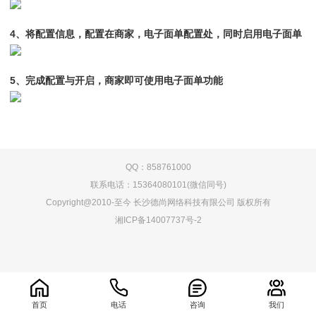
4、将配置信息，配置在商家，电子面单配置处，同时启用电子面单
5、完成配置与开启，商家即可使用电子面单功能
QQ：858761000
联系电话：15364080101(微信同号)
Copyright@2010-至今 长沙德尚网络科技有限公司 版权所有
湘ICP备14007737号-2
0.067559s
首页
电话
咨询
我们