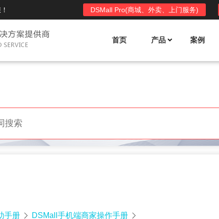
您！
DSMall Pro(商城、外卖、上门服务)
首页
产品
案例
Mall多店铺商城系统
DSShop单店铺系统
l功能列表
DSShop功能列表
平台自营、分销、拼团、限时
单店铺商城系统,系统支持分销、拼团、
惠套装、微信、小程序等
限时折扣、优惠套装、微信、小程序等
l使用手册
DSShop使用手册
l授权
DSShop授权
授权码,避免法律纠纷，永无后
获得唯一授权码,避免法律纠纷，永无后
顾之忧
帮助手册
DSMall手机端商家操作手册

