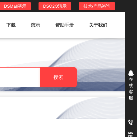
DSMall演示
DSO2O演示
技术/产品咨询
下载
演示
帮助手册
关于我们
DSO2O外卖/家政系统
DSO2O功能列表
提供新零售线上化经营管理工具，基于
搜索
在
LBS定位，只为让更多客户、多次到店
线
消费
客
服
DSO2O使用手册
DSO2O授权
获得唯一授权码,避免法律纠纷，永无后
顾之忧