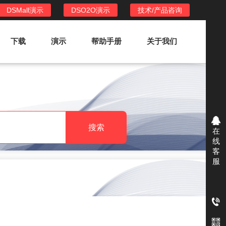
DSMall演示
DSO2O演示
技术/产品咨询
下载
演示
帮助手册
关于我们
DSO2O外卖/家政系统
DSO2O功能列表
提供新零售线上化经营管理工具，基于
搜索
在
LBS定位，只为让更多客户、多次到店
线
消费
客
服
DSO2O使用手册
DSO2O授权
获得唯一授权码,避免法律纠纷，永无后
顾之忧