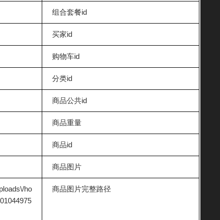
组合套餐id
买家id
购物车id
分类id
商品公共id
商品重量
商品id
商品图片
uploads\/ho
商品图片完整路径
901044975