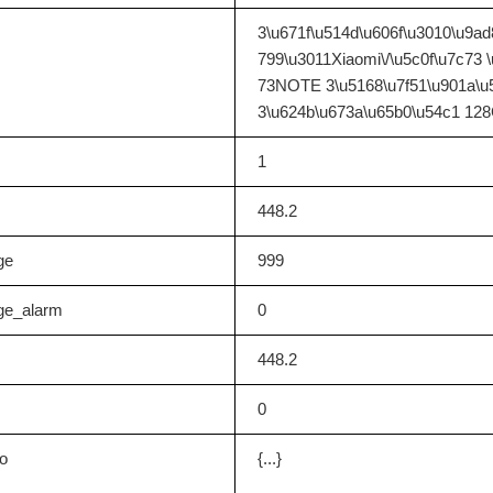
3\u671f\u514d\u606f\u3010\u9a
799\u3011Xiaomi\/\u5c0f\u7c73 \
73NOTE 3\u5168\u7f51\u901a\u
3\u624b\u673a\u65b0\u54c1 12
1
448.2
ge
999
ge_alarm
0
448.2
0
o
{...}