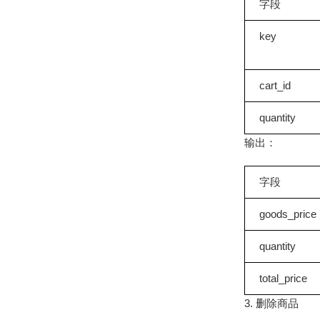
字段
key
cart_id
quantity
输出：
字段
goods_price
quantity
total_price
3. 删除商品