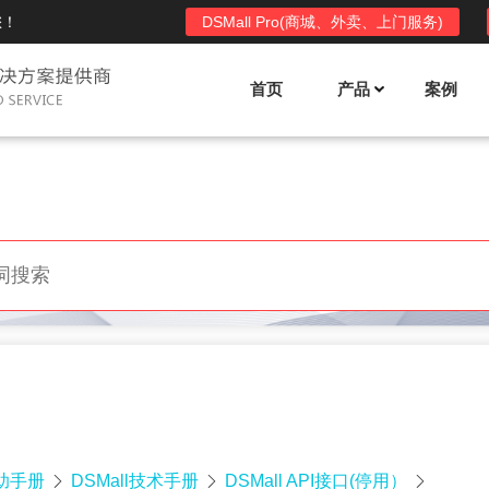
您！
DSMall Pro(商城、外卖、上门服务)
首页
产品
案例
Mall多店铺商城系统
DSShop单店铺系统
l功能列表
DSShop功能列表
平台自营、分销、拼团、限时
单店铺商城系统,系统支持分销、拼团、
惠套装、微信、小程序等
限时折扣、优惠套装、微信、小程序等
l使用手册
DSShop使用手册
l授权
DSShop授权
授权码,避免法律纠纷，永无后
获得唯一授权码,避免法律纠纷，永无后
顾之忧
帮助手册
DSMall技术手册
DSMall API接口(停用）


