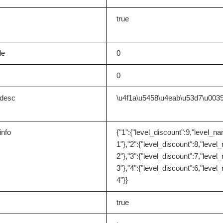
true
de
0
0
_desc
\u4f1a\u5458\u4eab\u53d7\u003
info
{"1":{"level_discount":9,"level_n
1"},"2":{"level_discount":8,"leve
2"},"3":{"level_discount":7,"leve
3"},"4":{"level_discount":6,"leve
4"}}
true