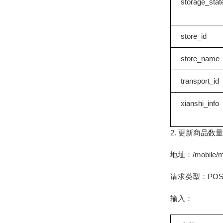
storage_stat
store_id
store_name
transport_id
xianshi_info
2. 更新商品数量
地址：/mobile/mem
请求类型：POS
输入：