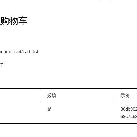
l 购物车
bercart/cart_list
T
必填
示例
是
36db98
68c7a6