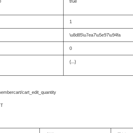
e
true
1
\u8d85\u7ea7\u5e97\u94fa
0
{...}
bercart/cart_edit_quantity
T