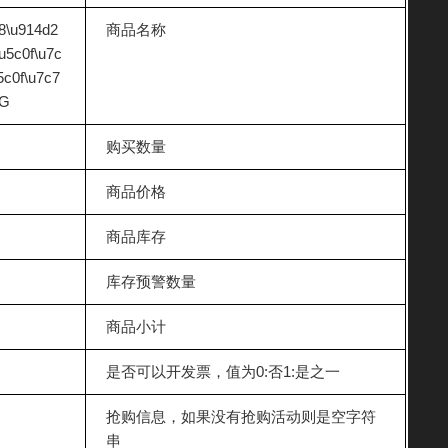
d8\u914d2
商品名称
u5c0f\u7c
5c0f\u7c7
8G
购买数量
商品价格
商品库存
库存预警数量
商品小计
是否可以开发票，值为0:否1:是之一
抢购信息，如果没有抢购活动则是空字符
串