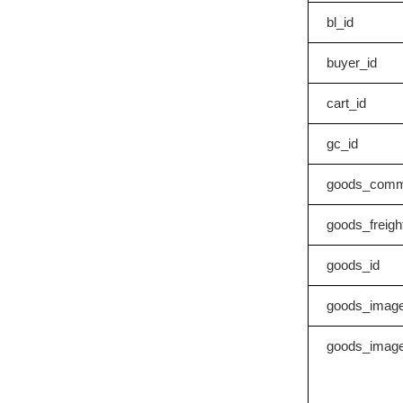
bl_id
buyer_id
cart_id
gc_id
goods_comm
goods_freigh
goods_id
goods_imag
goods_image