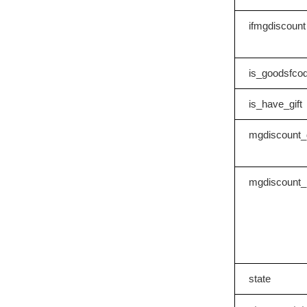
ifmgdiscount
is_goodsfco
is_have_gift
mgdiscount
mgdiscount_
state