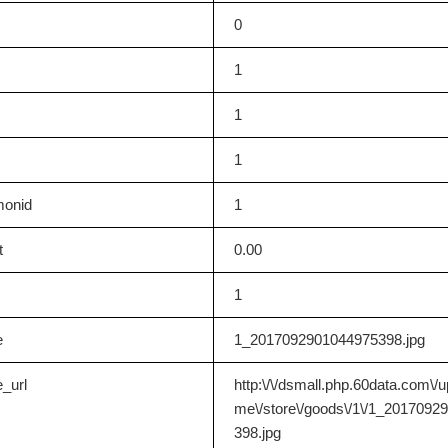
0
1
1
1
onid
1
t
0.00
1
e
1_2017092901044975398.jpg
_url
http:\/\/dsmall.php.60data.com\/
me\/store\/goods\/1\/1_2017092
398.jpg