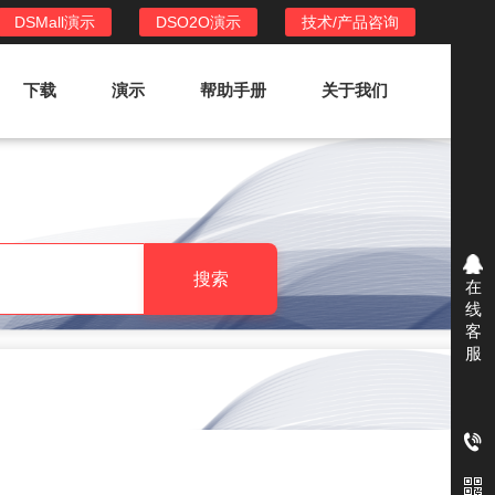
DSMall演示
DSO2O演示
技术/产品咨询
下载
演示
帮助手册
关于我们
DSO2O外卖/家政系统
DSO2O功能列表
提供新零售线上化经营管理工具，基于
搜索
在
LBS定位，只为让更多客户、多次到店
线
消费
客
服
DSO2O使用手册
DSO2O授权
获得唯一授权码,避免法律纠纷，永无后
顾之忧