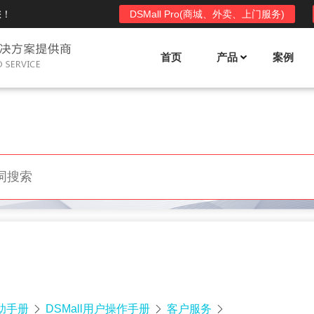
您！
DSMall Pro(商城、外卖、上门服务)
首页
产品
案例
Mall多店铺商城系统
DSShop单店铺系统
l功能列表
DSShop功能列表
平台自营、分销、拼团、限时
单店铺商城系统,系统支持分销、拼团、
惠套装、微信、小程序等
限时折扣、优惠套装、微信、小程序等
l使用手册
DSShop使用手册
l授权
DSShop授权
授权码,避免法律纠纷，永无后
获得唯一授权码,避免法律纠纷，永无后
顾之忧
帮助手册
DSMall用户操作手册
客户服务


