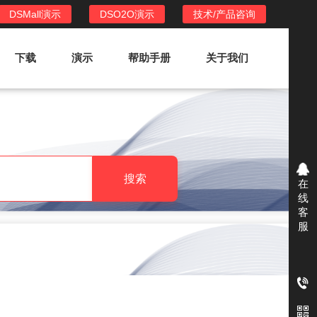
DSMall演示
DSO2O演示
技术/产品咨询
下载
演示
帮助手册
关于我们
DSO2O外卖/家政系统
DSO2O功能列表
提供新零售线上化经营管理工具，基于
搜索
在
LBS定位，只为让更多客户、多次到店
线
消费
客
服
DSO2O使用手册
DSO2O授权
获得唯一授权码,避免法律纠纷，永无后
顾之忧