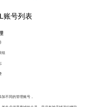
LL账号列表
理
号
限组
志
费
添加不同的管理账号，