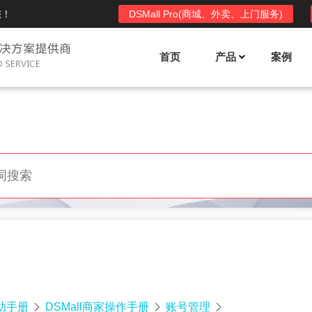
您！
DSMall Pro(商城、外卖、上门服务)
首页
产品
案例
Mall多店铺商城系统
DSShop单店铺系统
l功能列表
DSShop功能列表
平台自营、分销、拼团、限时
单店铺商城系统,系统支持分销、拼团、
惠套装、微信、小程序等
限时折扣、优惠套装、微信、小程序等
l使用手册
DSShop使用手册
l授权
DSShop授权
授权码,避免法律纠纷，永无后
获得唯一授权码,避免法律纠纷，永无后
顾之忧
帮助手册
DSMall商家操作手册
账号管理


