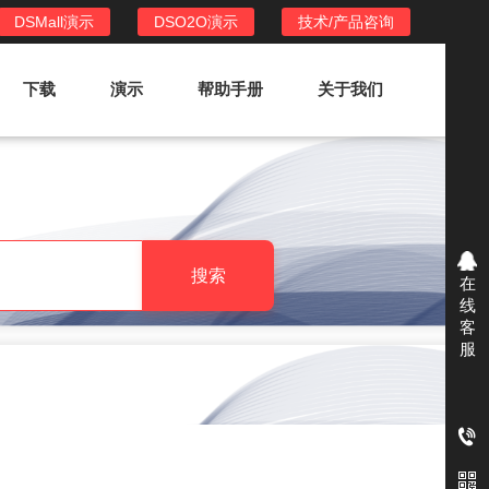
DSMall演示
DSO2O演示
技术/产品咨询
下载
演示
帮助手册
关于我们
DSO2O外卖/家政系统
DSO2O功能列表
提供新零售线上化经营管理工具，基于
搜索
在
LBS定位，只为让更多客户、多次到店
线
消费
客
服
DSO2O使用手册
DSO2O授权
获得唯一授权码,避免法律纠纷，永无后
顾之忧