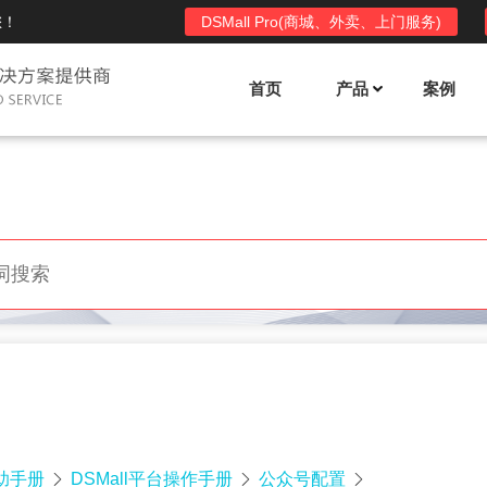
您！
DSMall Pro(商城、外卖、上门服务)
首页
产品
案例
Mall多店铺商城系统
DSShop单店铺系统
l功能列表
DSShop功能列表
平台自营、分销、拼团、限时
单店铺商城系统,系统支持分销、拼团、
惠套装、微信、小程序等
限时折扣、优惠套装、微信、小程序等
l使用手册
DSShop使用手册
l授权
DSShop授权
授权码,避免法律纠纷，永无后
获得唯一授权码,避免法律纠纷，永无后
顾之忧
帮助手册
DSMall平台操作手册
公众号配置


