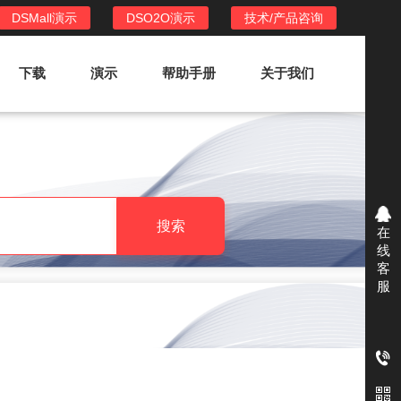
DSMall演示
DSO2O演示
技术/产品咨询
下载
演示
帮助手册
关于我们
DSO2O外卖/家政系统
DSO2O功能列表
提供新零售线上化经营管理工具，基于
搜索
在
LBS定位，只为让更多客户、多次到店
线
消费
客
服
DSO2O使用手册
DSO2O授权
获得唯一授权码,避免法律纠纷，永无后
顾之忧