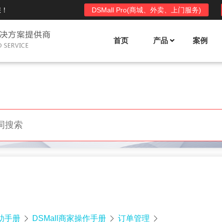
您！
DSMall Pro(商城、外卖、上门服务)
首页
产品
案例
Mall多店铺商城系统
DSShop单店铺系统
l功能列表
DSShop功能列表
平台自营、分销、拼团、限时
单店铺商城系统,系统支持分销、拼团、
惠套装、微信、小程序等
限时折扣、优惠套装、微信、小程序等
l使用手册
DSShop使用手册
l授权
DSShop授权
授权码,避免法律纠纷，永无后
获得唯一授权码,避免法律纠纷，永无后
顾之忧
帮助手册
DSMall商家操作手册
订单管理


