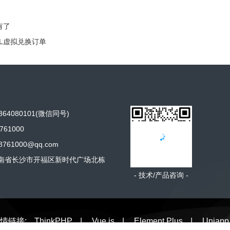
有了
LL虚拟兑换订单
64080101(微信同号)
761000
761000@qq.com
南省长沙市开福区新时代广场北栋
- 技术/产品咨询 -
情链接:
ThinkPHP
|
Vue.js
|
Element Plus
|
Uniapp