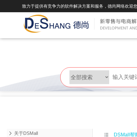
致力于提供有竞争力的软件解决方案和服务，德尚网络欢迎
DSMall Pro(多运营平台)
DS
DSMall Pro功能列表
DSMal
DSMall Pro支持商城购物，外卖，上门
系统支持
服务，短视频等功能。
折扣、优
DSMall Pro使用手册
DSMal
DSMall Pro授权
DSMal
获得唯一授权码,避免法律纠纷，永无后
获得唯一
顾之忧
顾之忧
关于DSMall

DSMall