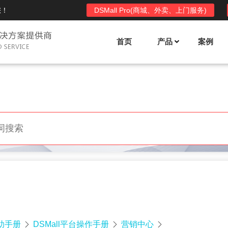
您！
DSMall Pro(商城、外卖、上门服务)
首页
产品
案例
Mall多店铺商城系统
DSShop单店铺系统
l功能列表
DSShop功能列表
平台自营、分销、拼团、限时
单店铺商城系统,系统支持分销、拼团、
惠套装、微信、小程序等
限时折扣、优惠套装、微信、小程序等
l使用手册
DSShop使用手册
l授权
DSShop授权
授权码,避免法律纠纷，永无后
获得唯一授权码,避免法律纠纷，永无后
顾之忧
帮助手册
DSMall平台操作手册
营销中心


