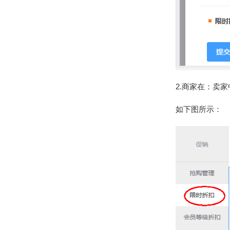
2.商家在：卖
如下图所示：