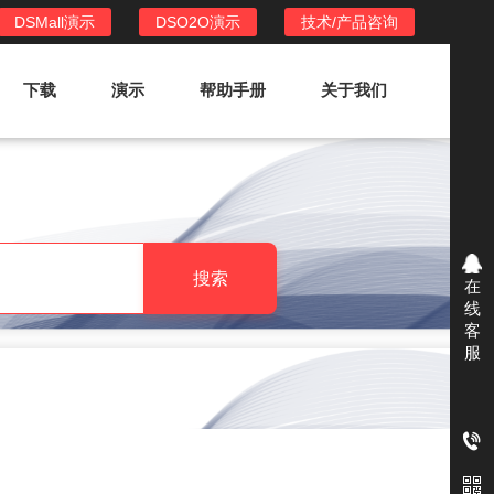
DSMall演示
DSO2O演示
技术/产品咨询
下载
演示
帮助手册
关于我们
DSO2O外卖/家政系统
DSO2O功能列表
提供新零售线上化经营管理工具，基于
搜索
在
LBS定位，只为让更多客户、多次到店
线
消费
客
服
DSO2O使用手册
DSO2O授权
获得唯一授权码,避免法律纠纷，永无后
顾之忧