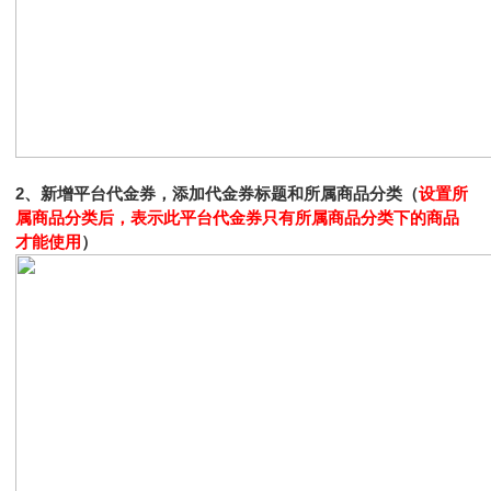
2、新增平台代金券，添加代金券标题和所属商品分类（
设置所
属商品分类后，表示此平台代金券只有所属商品分类下的商品
才能使用
）