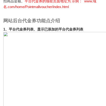
扣商品金额。
平台代金券的领取页面地址为 示例： www.域
名.com/
home/Pointmallvoucher/index.html
网站后台代金券功能点介绍
1、平台代金券列表、显示已添加的平台代金券列表