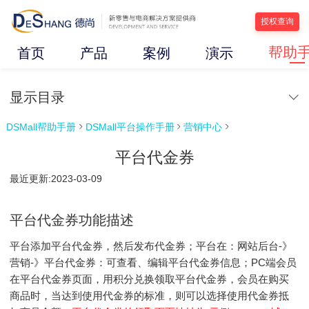
授权查询
帮助
首页
产品
案例
演示
显示目录
DSMall帮助手册
DSMall平台操作手册
营销中心



平台代金券
最近更新:2023-03-09
平台代金券功能描述
平台添加平台代金券，然后发布代金券；平台在：网站后台-》
营销-》平台代金券：可查看、编辑平台代金券信息；PC端会员
在平台代金券页面，用积分兑换领取平台代金券，会员在购买
商品时，当达到使用代金券的标准，则可以选择使用代金券抵