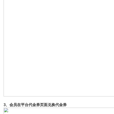
3、会员在平台代金券页面兑换代金券