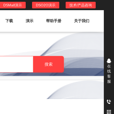
DSMall演示
DSO2O演示
技术/产品咨询
下载
演示
帮助手册
关于我们
DSO2O外卖/家政系统
DSO2O功能列表
提供新零售线上化经营管理工具，基于
搜索
在
LBS定位，只为让更多客户、多次到店
线
消费
客
服
DSO2O使用手册
DSO2O授权
获得唯一授权码,避免法律纠纷，永无后
顾之忧