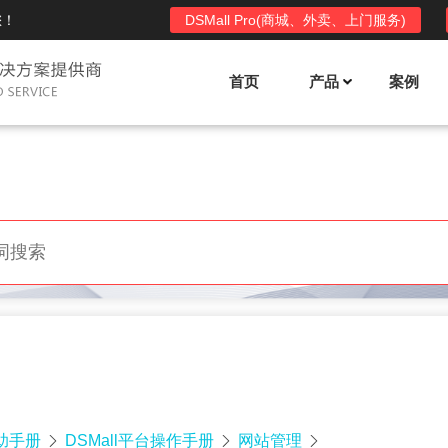
您！
DSMall Pro(商城、外卖、上门服务)
首页
产品
案例
Mall多店铺商城系统
DSShop单店铺系统
l功能列表
DSShop功能列表
平台自营、分销、拼团、限时
单店铺商城系统,系统支持分销、拼团、
惠套装、微信、小程序等
限时折扣、优惠套装、微信、小程序等
l使用手册
DSShop使用手册
l授权
DSShop授权
授权码,避免法律纠纷，永无后
获得唯一授权码,避免法律纠纷，永无后
顾之忧
帮助手册
DSMall平台操作手册
网站管理


