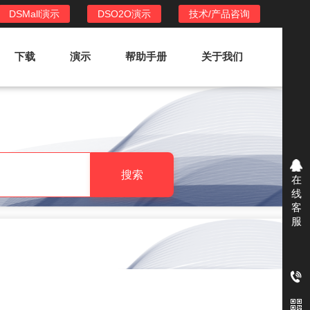
DSMall演示
DSO2O演示
技术/产品咨询
下载
演示
帮助手册
关于我们
DSO2O外卖/家政系统
DSO2O功能列表
提供新零售线上化经营管理工具，基于
搜索
在
LBS定位，只为让更多客户、多次到店
线
消费
客
服
DSO2O使用手册
DSO2O授权
获得唯一授权码,避免法律纠纷，永无后
顾之忧