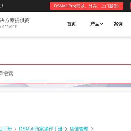
您！
DSMall Pro(商城、外卖、上门服务)
首页
产品
案例
Mall多店铺商城系统
DSShop单店铺系统
l功能列表
DSShop功能列表
平台自营、分销、拼团、限时
单店铺商城系统,系统支持分销、拼团、
惠套装、微信、小程序等
限时折扣、优惠套装、微信、小程序等
l使用手册
DSShop使用手册
l授权
DSShop授权
授权码,避免法律纠纷，永无后
获得唯一授权码,避免法律纠纷，永无后
顾之忧
帮助手册
DSMall商家操作手册
店铺管理


