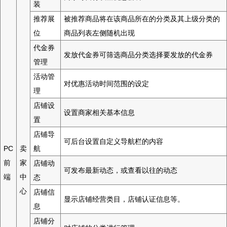
装
推荐展
被推荐商品将在该商品所在的分类及其上级分类的
位
商品列表左侧随机出现
代金券
发放代金券可筛选商品分类选择要发放的代金券
管理
活动管
对优惠活动时间范围的设定
理
店铺设
设置商家相关基本信息
置
店铺导
可后台设置自定义导航栏的内容
PC
卖
航
前
家
店铺动
可发布最新动态，或查看以往的动态
端
中
态
心
店铺信
显示店铺经营类目，店铺认证信息等。
息
店铺分