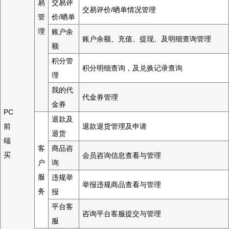
易
交易评
交易评价/晒单情况管理
管
价/晒单
理
账户余
账户余额、充值、提现、及明细查询管理
额
积分管
积分明细查询，及兑换记录查询
理
我的代
代金券管理
金券
PC
退款及
前
退款退货管理及申请
退货
端
客
商品咨
买
会员咨询信息查看与管理
户
询
服
违规举
举报违规商品查看与管理
务
报
平台客
咨询平台客服提交与管理
服