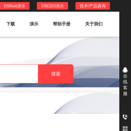
DSMall演示
DSO2O演示
技术/产品咨询
下载
演示
帮助手册
关于我们
DSO2O外卖/家政系统
DSO2O功能列表
提供新零售线上化经营管理工具，基于
搜索
在
LBS定位，只为让更多客户、多次到店
线
消费
客
服
DSO2O使用手册
DSO2O授权
获得唯一授权码,避免法律纠纷，永无后
顾之忧