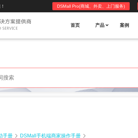
您！
DSMall Pro(商城、外卖、上门服务)
首页
产品
案例
Mall多店铺商城系统
DSShop单店铺系统
l功能列表
DSShop功能列表
平台自营、分销、拼团、限时
单店铺商城系统,系统支持分销、拼团、
惠套装、微信、小程序等
限时折扣、优惠套装、微信、小程序等
l使用手册
DSShop使用手册
l授权
DSShop授权
授权码,避免法律纠纷，永无后
获得唯一授权码,避免法律纠纷，永无后
顾之忧
帮助手册
DSMall手机端商家操作手册

