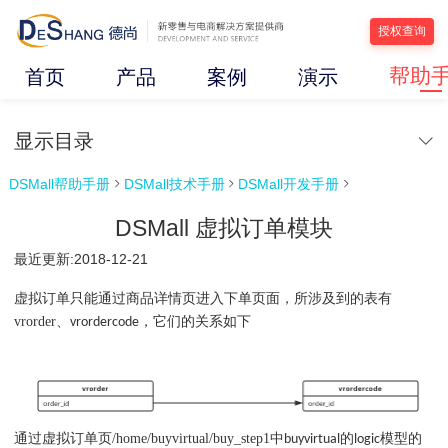
授权查询
帮助
首页
产品
案例
演示
显示目录
DSMall帮助手册
DSMall技术手册
DSMall开发手册



DSMall 虚拟订单模块
最近更新:2018-12-21
虚拟订单只能通过商品
详情页进入下单页面，所涉及到的表有
vrorder
、
，它们的关系如下
vrordercode
通过虚拟订单页
/home/buyvirtual/buy_step1
中
的
模型的
buyvirtual
logic