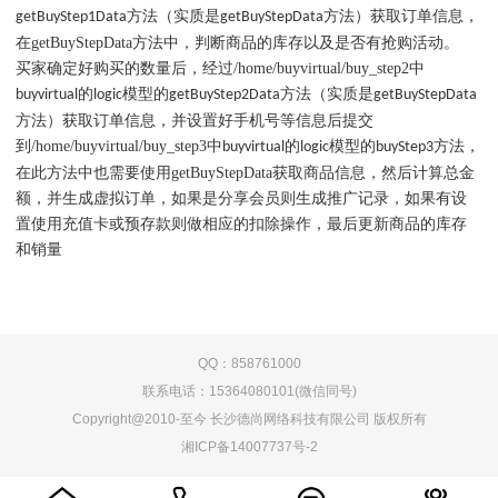
方法（实质是
方法）
获取订单信息，
getBuyStep1Data
getBuyStepData
在
getBuyStepData
方法中，判断商品的库存以及是否有抢购活动。
买家确定好购买的数量后，经过
/home/buyvirtual/buy_step2
中
的
模型的
方法（实质是
buyvirtual
logic
getBuyStep2Data
getBuyStepData
方法）
获取订单信息，并设置好手机号等信息后提交
到
/home/buyvirtual/buy_step3
中
的
模型的
方法，
buyvirtual
logic
buyStep3
在此方法中也需要使用
getBuyStepData
获取商品信息，然后计算总金
额，并生成虚拟订单，如果是分享会员则生成推广记录，如果有设
置使用充值卡或预存款则做相应的扣除操作，最后更新商品的库存
和销量
QQ：858761000
联系电话：15364080101(微信同号)
Copyright@2010-至今 长沙德尚网络科技有限公司 版权所有
湘ICP备14007737号-2