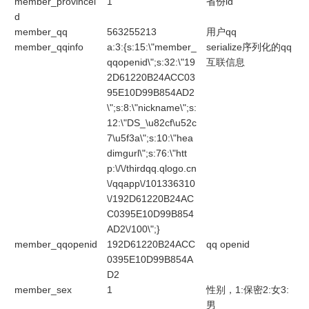
member_provincei
1
省份id
d
member_qq
563255213
用户qq
member_qqinfo
a:3:{s:15:\"member_
serialize序列化的qq
qqopenid\";s:32:\"19
互联信息
2D61220B24ACC03
95E10D99B854AD2
\";s:8:\"nickname\";s:
12:\"DS_\u82cf\u52c
7\u5f3a\";s:10:\"hea
dimgurl\";s:76:\"htt
p:\/\/thirdqq.qlogo.cn
\/qqapp\/101336310
\/192D61220B24AC
C0395E10D99B854
AD2\/100\";}
member_qqopenid
192D61220B24ACC
qq openid
0395E10D99B854A
D2
member_sex
1
性别，1:保密2:女3:
男