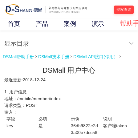
授权查询
帮助
首页
产品
案例
演示
显示目录
DSMall帮助手册
DSMall技术手册
DSMall API接口(停用）



DSMall 用户中心
最近更新:2018-12-24
1. 用户信息
地址：/mobile/member/index
请求类型：POST
输入：
字段
必填
示例
说明
key
是
36db9822e2d
客户端token
3a00e7dcc58