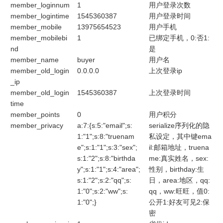
member_loginnum
1
用户登录次数
member_logintime
1545360387
用户登录时间
member_mobile
13975654523
用户手机
member_mobilebi
1
已绑定手机，0:否1:
nd
是
member_name
buyer
用户名
member_old_login
0.0.0.0
上次登录ip
_ip
member_old_login
1545360387
上次登录时间
time
member_points
0
用户积分
member_privacy
a:7:{s:5:"email";s:
serialize序列化的隐
1:"1";s:8:"truenam
私设定，其中键ema
e";s:1:"1";s:3:"sex";
il:邮箱地址，truena
s:1:"2";s:8:"birthda
me:真实姓名，sex:
y";s:1:"1";s:4:"area";
性别，birthday:生
s:1:"2";s:2:"qq";s:
日，area:地区，qq:
1:"0";s:2:"ww";s:
qq，ww:旺旺，值0:
1:"0";}
公开1:好友可见2:保
密