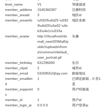
level_name
V1
等级描述
member_addtime
1545360387
注册时间
member_areaid
3
地区id
member_areainfo
\u5929\u6d25 \u592
地区名称
9\u6d25\u5e02 \u6c
b3\u4e1c\u533a
member_avatar
http:\/\/localhost\/ds
头像
mall_new\/DSMall\/p
ublic\/uploads\/hom
e\/common\/default_
user_portrait.gif
member_birthday
631296000
生日
member_cityid
2
城市id
member_email
53268552@qq.com
邮箱地址
member_emailbin
1
已绑定邮箱，0:否1:
d
是
member_exppoint
0
用户经验值
s
member_id
1
用户id
member_login_ip
0.0.0.0
用户登录ip