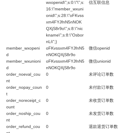
wxopenid\";s:0:\"\";s:
信互联信息
16:\"member_wxuni
onid\";s:28:\"oFKvss
xm4FYJfnN5nNOK
QXjS8r9o\";s:8:\"nic
kname\";s:8:\"Osbor
nLi\";}
member_wxopeni
oFKvssxm4FYJfnN5
微信openid
d
nNOKQXjS8r9o
member_wxunioni
oFKvssxm4FYJfnN5
微信unionid
d
nNOKQXjS8r9o
order_noeval_cou
0
未评论订单数
nt
order_nopay_coun
0
未付款订单数
t
order_noreceipt_c
0
未收货订单数
ount
order_noship_cou
0
未发货订单数
nt
order_refund_cou
0
退款退货订单数