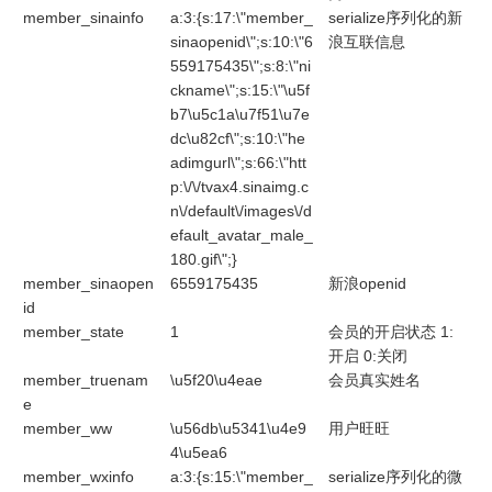
member_sinainfo
a:3:{s:17:\"member_
serialize序列化的新
sinaopenid\";s:10:\"6
浪互联信息
559175435\";s:8:\"ni
ckname\";s:15:\"\u5f
b7\u5c1a\u7f51\u7e
dc\u82cf\";s:10:\"he
adimgurl\";s:66:\"htt
p:\/\/tvax4.sinaimg.c
n\/default\/images\/d
efault_avatar_male_
180.gif\";}
member_sinaopen
6559175435
新浪openid
id
member_state
1
会员的开启状态 1:
开启 0:关闭
member_truenam
\u5f20\u4eae
会员真实姓名
e
member_ww
\u56db\u5341\u4e9
用户旺旺
4\u5ea6
member_wxinfo
a:3:{s:15:\"member_
serialize序列化的微