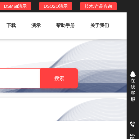
DSMall演示
DSO2O演示
技术/产品咨询
下载
演示
帮助手册
关于我们
DSO2O外卖/家政系统
DSO2O功能列表
提供新零售线上化经营管理工具，基于
搜索
在
LBS定位，只为让更多客户、多次到店
线
消费
客
服
DSO2O使用手册
DSO2O授权
获得唯一授权码,避免法律纠纷，永无后
顾之忧