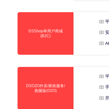
DSShop单用户商城
(B2C)
A
DSO2O外卖/家政服务/
跑腿版(O2O)