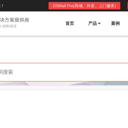
您！
DSMall Pro(商城、外卖、上门服务)
首页
产品
案例
Mall多店铺商城系统
DSShop单店铺系统
l功能列表
DSShop功能列表
平台自营、分销、拼团、限时
单店铺商城系统,系统支持分销、拼团、
惠套装、微信、小程序等
限时折扣、优惠套装、微信、小程序等
l使用手册
DSShop使用手册
l授权
DSShop授权
授权码,避免法律纠纷，永无后
获得唯一授权码,避免法律纠纷，永无后
顾之忧