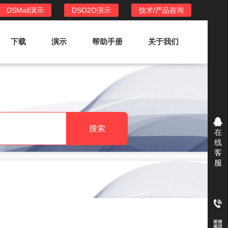
DSMall演示
DSO2O演示
技术/产品咨询
下载
演示
帮助手册
关于我们
DSO2O外卖/家政系统
DSO2O功能列表
提供新零售线上化经营管理工具，基于
搜索
在
LBS定位，只为让更多客户、多次到店
线
消费
客
服
DSO2O使用手册
DSO2O授权
获得唯一授权码,避免法律纠纷，永无后
顾之忧