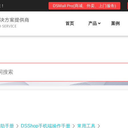
您！
DSMall Pro(商城、外卖、上门服务)
首页
产品
案例
Mall多店铺商城系统
DSShop单店铺系统
l功能列表
DSShop功能列表
平台自营、分销、拼团、限时
单店铺商城系统,系统支持分销、拼团、
惠套装、微信、小程序等
限时折扣、优惠套装、微信、小程序等
l使用手册
DSShop使用手册
l授权
DSShop授权
授权码,避免法律纠纷，永无后
获得唯一授权码,避免法律纠纷，永无后
顾之忧
帮助手册
DSShop手机端操作手册
常用工具


