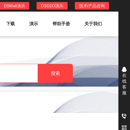
DSMall演示
DSO2O演示
技术/产品咨询
下载
演示
帮助手册
关于我们
DSO2O外卖/家政系统
DSO2O功能列表
提供新零售线上化经营管理工具，基于
搜索
在
LBS定位，只为让更多客户、多次到店
线
消费
客
服
DSO2O使用手册
DSO2O授权
获得唯一授权码,避免法律纠纷，永无后
顾之忧