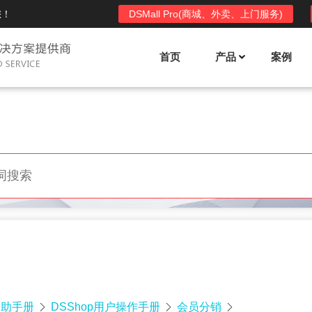
您！
DSMall Pro(商城、外卖、上门服务)
首页
产品
案例
Mall多店铺商城系统
DSShop单店铺系统
l功能列表
DSShop功能列表
平台自营、分销、拼团、限时
单店铺商城系统,系统支持分销、拼团、
惠套装、微信、小程序等
限时折扣、优惠套装、微信、小程序等
l使用手册
DSShop使用手册
l授权
DSShop授权
授权码,避免法律纠纷，永无后
获得唯一授权码,避免法律纠纷，永无后
顾之忧
帮助手册
DSShop用户操作手册
会员分销


