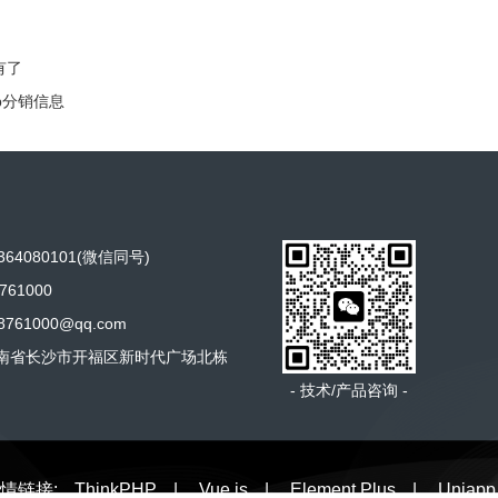
有了
op分销信息
64080101(微信同号)
761000
761000@qq.com
南省长沙市开福区新时代广场北栋
- 技术/产品咨询 -
情链接:
ThinkPHP
|
Vue.js
|
Element Plus
|
Uniapp