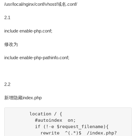
/usr/local/nginx/conf/vhost/域名.conf/
2.1
include enable-php.conf;
修改为
include enable-php-pathinfo.conf;
2.2
新增隐藏index.php
        location / {

          #autoindex  on;

          if (!-e $request_filename){

            rewrite  ^(.*)$  /index.php?