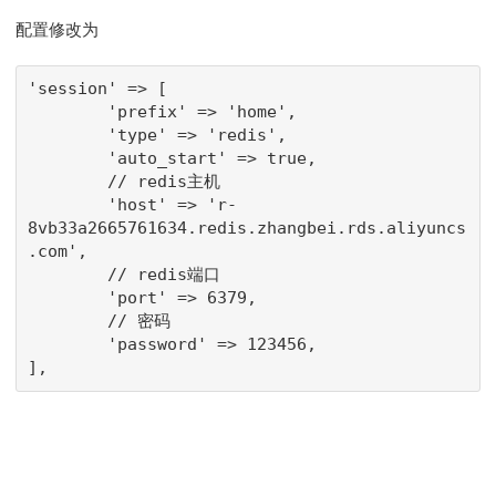
配置修改为
'session' => [

        'prefix' => 'home',

        'type' => 'redis',

        'auto_start' => true,

        // redis主机

        'host' => 'r-
8vb33a2665761634.redis.zhangbei.rds.aliyuncs
.com',

        // redis端口

        'port' => 6379,

        // 密码

        'password' => 123456,

],