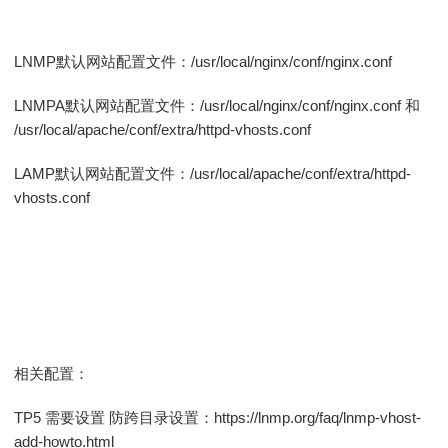
LNMP默认网站配置文件：/usr/local/nginx/conf/nginx.conf
LNMPA默认网站配置文件：/usr/local/nginx/conf/nginx.conf 和
/usr/local/apache/conf/extra/httpd-vhosts.conf
LAMP默认网站配置文件：/usr/local/apache/conf/extra/httpd-
vhosts.conf
相关配置：
TP5 需要设置 防跨目录设置：https://lnmp.org/faq/lnmp-vhost-
add-howto.html