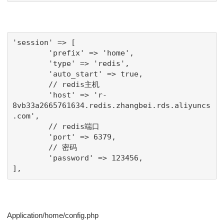
'session' => [

        'prefix' => 'home',

        'type' => 'redis',

        'auto_start' => true,

        // redis主机

        'host' => 'r-
8vb33a2665761634.redis.zhangbei.rds.aliyuncs
.com',

        // redis端口

        'port' => 6379,

        // 密码

        'password' => 123456,

],
Application/home/config.php