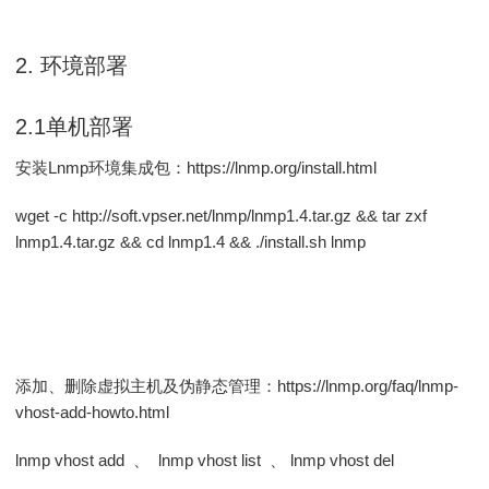
2.
环境部署
2.1单机部署
安装Lnmp环境集成包：https://lnmp.org/install.html
wget -c http://soft.vpser.net/lnmp/lnmp1.4.tar.gz && tar zxf
lnmp1.4.tar.gz && cd lnmp1.4 && ./install.sh lnmp
添加、删除虚拟主机及伪静态管理：
https://lnmp.org/faq/lnmp-
vhost-add-howto.html
lnmp vhost add 、 lnmp vhost list 、 lnmp vhost del