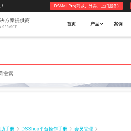
您！
DSMall Pro(商城、外卖、上门服务)
首页
产品
案例
Mall多店铺商城系统
DSShop单店铺系统
l功能列表
DSShop功能列表
平台自营、分销、拼团、限时
单店铺商城系统,系统支持分销、拼团、
惠套装、微信、小程序等
限时折扣、优惠套装、微信、小程序等
l使用手册
DSShop使用手册
l授权
DSShop授权
授权码,避免法律纠纷，永无后
获得唯一授权码,避免法律纠纷，永无后
顾之忧
帮助手册
DSShop平台操作手册
会员管理


