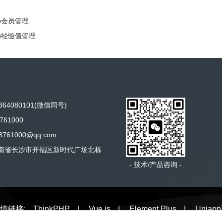
op会员管理
op经验值管理
64080101(微信同号)
761000
761000@qq.com
南省长沙市开福区新时代广场北栋
- 技术/产品咨询 -
情链接:
ThinkPHP
|
Vue.js
|
Element Plus
|
Uniapp