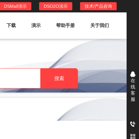
DSMall演示
DSO2O演示
技术/产品咨询
下载
演示
帮助手册
关于我们
DSO2O外卖/家政系统
DSO2O功能列表
提供新零售线上化经营管理工具，基于
搜索
在
LBS定位，只为让更多客户、多次到店
线
消费
客
服
DSO2O使用手册
DSO2O授权
获得唯一授权码,避免法律纠纷，永无后
顾之忧