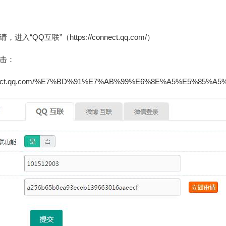
请，进入“QQ互联”（
https://connect.qq.com/）
击：
.connect.qq.com/%E7%BD%91%E7%AB%99%E6%8E%A5%E5%85%