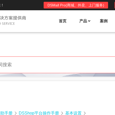
您！
DSMall Pro(商城、外卖、上门服务)
首页
产品
案例
Mall多店铺商城系统
DSShop单店铺系统
l功能列表
DSShop功能列表
平台自营、分销、拼团、限时
单店铺商城系统,系统支持分销、拼团、
惠套装、微信、小程序等
限时折扣、优惠套装、微信、小程序等
l使用手册
DSShop使用手册
l授权
DSShop授权
授权码,避免法律纠纷，永无后
获得唯一授权码,避免法律纠纷，永无后
顾之忧
帮助手册
DSShop平台操作手册
基本设置


