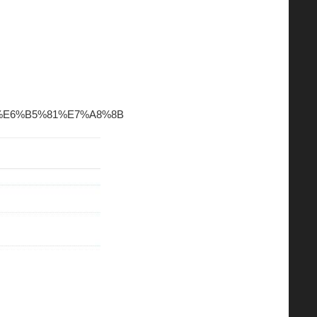
A5%E6%B5%81%E7%A8%8B