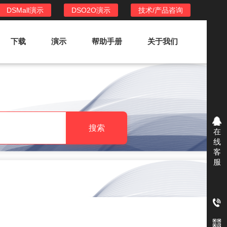
DSMall演示
DSO2O演示
技术/产品咨询
下载
演示
帮助手册
关于我们
DSO2O外卖/家政系统
DSO2O功能列表
提供新零售线上化经营管理工具，基于
搜索
在
LBS定位，只为让更多客户、多次到店
线
消费
客
服
DSO2O使用手册
DSO2O授权
获得唯一授权码,避免法律纠纷，永无后
顾之忧