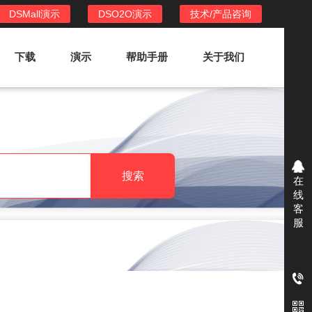
DSMall演示
DSO2O演示
技术/产品咨询
下载
演示
帮助手册
关于我们
DSO2O外卖/家政系统
DSO2O功能列表
提供新零售线上化经营管理工具，基于
搜索
在
LBS定位，只为让更多客户、多次到店
线
消费
客
服
DSO2O使用手册
DSO2O授权
获得唯一授权码,避免法律纠纷，永无后
顾之忧