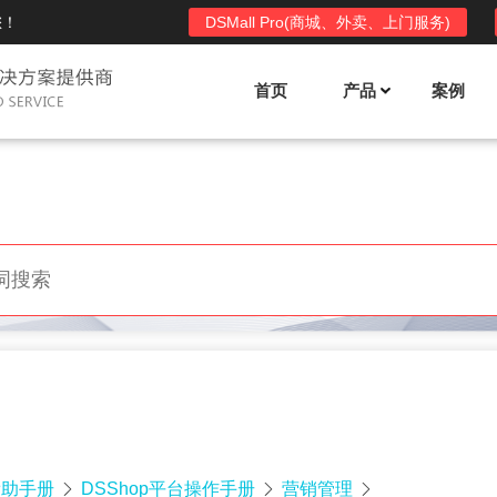
您！
DSMall Pro(商城、外卖、上门服务)
首页
产品
案例
Mall多店铺商城系统
DSShop单店铺系统
l功能列表
DSShop功能列表
平台自营、分销、拼团、限时
单店铺商城系统,系统支持分销、拼团、
惠套装、微信、小程序等
限时折扣、优惠套装、微信、小程序等
l使用手册
DSShop使用手册
l授权
DSShop授权
授权码,避免法律纠纷，永无后
获得唯一授权码,避免法律纠纷，永无后
顾之忧
帮助手册
DSShop平台操作手册
营销管理


