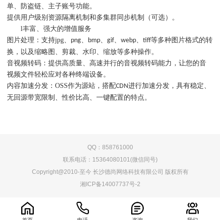
单、防盗链、主子账号功能。
提供用户级别资源隔离机制和多集群同步机制（可选）。
l
丰富、强大的增值服务
图片处理：支持jpg、
、
、
、
、
等多种图片格式的转
png
bmp
gif
webp
tiff
换，以及缩略图、剪裁、水印、缩放等多种操作。
音视频转码：提供高质量、高速并行的音视频转码能力，让您的音
视频文件轻松应对各种终端设备。
内容加速分发：OSS作为源站，搭配
进行加速分发，具有稳定、
CDN
无回源带宽限制、性价比高、一键配置的特点。
QQ：858761000
联系电话：15364080101(微信同号)
Copyright@2010-至今 长沙德尚网络科技有限公司 版权所有
湘ICP备14007737号-2
首页
电话
咨询
我们