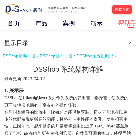
授权查询
帮助
首页
产品
案例
演示
显示目录
DSShop帮助手册
DSShop技术手册
DSShop系统说明书



DSShop 系统架构详解
最近更新:2023-04-12
1.
展示层
DSShop使用
的
系列作为系统的弹出窗、选择窗，使系统的
layui
layer
页面会轻松地拥有丰富友好的操作体验。
在与同类组件的比较中，layer总是能轻易获胜。它尽可能地在以更
少的代码展现更强健的功能，且格外注重性能的提升、易用和实用
性，正因如此，越来越多的开发者将媚眼投上了
。
甚至兼
layer
layer
容了包括
在内的所有主流浏览器。它数量可观的接口，使得网站
IE6