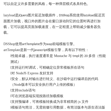
可以自定义许多需要的风格，每一种弹层模式各具特色。
lazyload是
图片延迟加载插件，
系统使用
延迟页
jQuery
DSShop
lazyload
面图片加载，视口外的图片会在窗口滚动到它的位置时再进行加
载，它可以提高页面加载速度，在一定程度上帮助减少服务器负
载。
DSShop使用
作为
前端模板引擎。
artTemplate
wap
artTemplate是新一代
模板引擎，具有以下特性：
javascript
l
性能卓越，执行速度通常是 Mustache 与
的
多倍（性能
tmpl
20
测试）
l
支持运行时调试，可精确定位异常模板所在语句
l
对 NodeJS Express 友好支持
l
安全，默认对输出进行转义、在沙箱中运行编译后的代码
（Node版本可以安全执行用户上传的模板）
l
支持include语句
l
可在浏览器端实现按路径加载模板
l
支持预编译，可将模板转换成为非常精简的 js 文件
l
模板语句简洁，无需前缀引用数据，有简洁版本与原生语法版