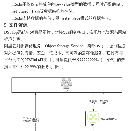
l
Redis不仅仅支持简单的
类型的数据，同时还提供
，
key-value
list
，
，
等数据结构的存储。
set
zset
hash
l
Redis支持数据的备份，即
模式的数据备份。
master-slave
5.
文件资源
DSShop系统针对商品图片，对接
服务接口，实现静态资源与网站
OSS
程序分离。
阿里云对象存储服务（Object Storage Service，简称
），是阿里云
OSS
对外提供的海量、安全、低成本、高可靠的云存储服务。它具有与
平台无关的
接口，能够提供
（
个
）的数
RESTful API
99.999999999%
11
9
据可靠性和
的服务可用性。
99.99%