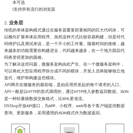
本可选
l
支持所有流行的浏览器
2.
业务层
传统的单体架构模式通过在服务器重复部署相同的巨大代码块，可
以横向扩展单体应用程序。虽然这种方式比较容易构建，但是对代
码维护以及测试来说，是一个不小的工作量。随着时间的推移，越
来越多的功能需要你构建进去，代码越来越多，在一个地方跟踪代
码将变得更加的困难。
为了解决这些问题，微服务架构由此产生。在一个微服务架构中，
可以将此大型应用程序拆分成不同的模块，开发人员将能够独立地
迭代，维护和构建这些模块。
API网关在微服务的最前端，是由应用所发起的每个请求的入口。
API一般是以
的形式调用的，通过
传入参数返回数据。
HTTP
HTTP
JSON
是一种轻量级数据交换格式，比
更省流。
XML
DSShop开放
接口，为
、小程序、
等各个客户端提供数据
API
APP
web
查询、更新服务，采用通用的
格式作为数据返回。
JSON