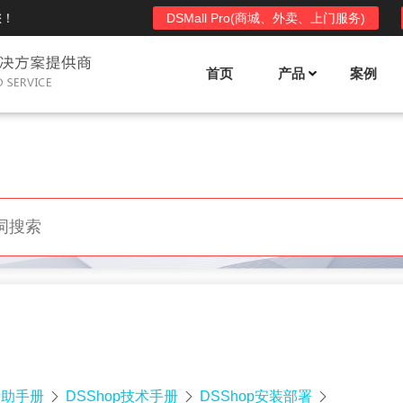
您！
DSMall Pro(商城、外卖、上门服务)
首页
产品
案例
Mall多店铺商城系统
DSShop单店铺系统
l功能列表
DSShop功能列表
平台自营、分销、拼团、限时
单店铺商城系统,系统支持分销、拼团、
惠套装、微信、小程序等
限时折扣、优惠套装、微信、小程序等
l使用手册
DSShop使用手册
l授权
DSShop授权
授权码,避免法律纠纷，永无后
获得唯一授权码,避免法律纠纷，永无后
顾之忧
帮助手册
DSShop技术手册
DSShop安装部署


