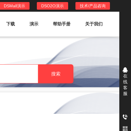
DSMall演示
DSO2O演示
技术/产品咨询
下载
演示
帮助手册
关于我们
DSO2O外卖/家政系统
DSO2O功能列表
提供新零售线上化经营管理工具，基于
搜索
在
LBS定位，只为让更多客户、多次到店
线
消费
客
服
DSO2O使用手册
DSO2O授权
获得唯一授权码,避免法律纠纷，永无后
顾之忧