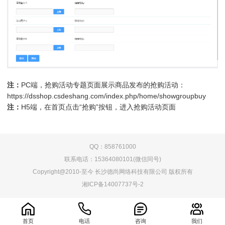
注：
PC端，抢购活动专题页面展示商品发布的抢购活动：
https://dsshop.csdeshang.com/index.php/home/showgroupbuy
注：
H5端，在首页点击“抢购”按钮，进入抢购活动页面
QQ：858761000
联系电话：15364080101(微信同号)
Copyright@2010-至今 长沙德尚网络科技有限公司 版权所有
湘ICP备14007737号-2
0.075906s
首页
电话
咨询
我们