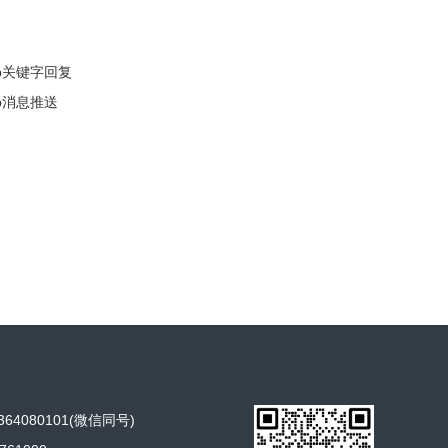
op关键字回复
op消息推送
64080101(微信同号)