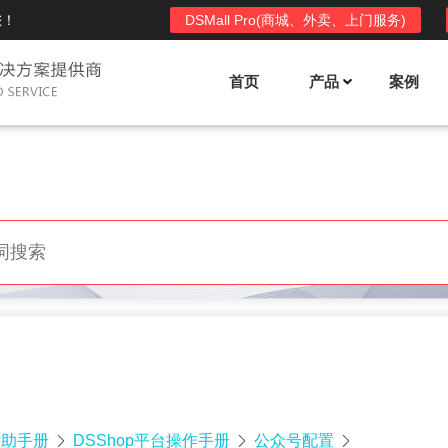
您！
DSMall Pro(商城、外卖、上门服务)
首页
产品
案例
Mall多店铺商城系统
DSShop单店铺系统
l功能列表
DSShop功能列表
平台自营、分销、拼团、限时
单店铺商城系统,系统支持分销、拼团、
惠套装、微信、小程序等
限时折扣、优惠套装、微信、小程序等
l使用手册
DSShop使用手册
l授权
DSShop授权
授权码,避免法律纠纷，永无后
获得唯一授权码,避免法律纠纷，永无后
顾之忧
帮助手册
DSShop平台操作手册
公众号配置


