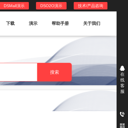
DSMall演示
DSO2O演示
技术/产品咨询
下载
演示
帮助手册
关于我们
DSO2O外卖/家政系统
DSO2O功能列表
提供新零售线上化经营管理工具，基于
搜索
在
LBS定位，只为让更多客户、多次到店
线
消费
客
服
DSO2O使用手册
DSO2O授权
获得唯一授权码,避免法律纠纷，永无后
顾之忧