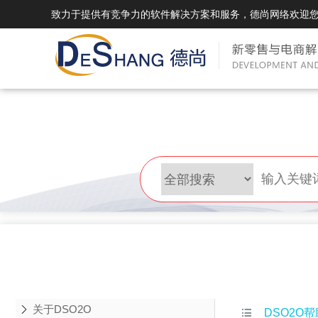
致力于提供有竞争力的软件解决方案和服务，德尚网络欢迎
DSMall Pro(多运营平台)
DS
DSMall Pro功能列表
DSMal
DSMall Pro支持商城购物，外卖，上门
系统支持
服务，短视频等功能。
折扣、优
DSMall Pro使用手册
DSMal
DSMall Pro授权
DSMal
获得唯一授权码,避免法律纠纷，永无后
获得唯一
顾之忧
顾之忧
关于DSO2O

DSO2O