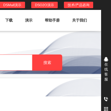
DSMall演示
DSO2O演示
技术/产品咨询
下载
演示
帮助手册
关于我们
DSO2O外卖/家政系统
DSO2O功能列表
提供新零售线上化经营管理工具，基于
搜索
在
LBS定位，只为让更多客户、多次到店
线
消费
客
服
DSO2O使用手册
DSO2O授权
获得唯一授权码,避免法律纠纷，永无后
顾之忧