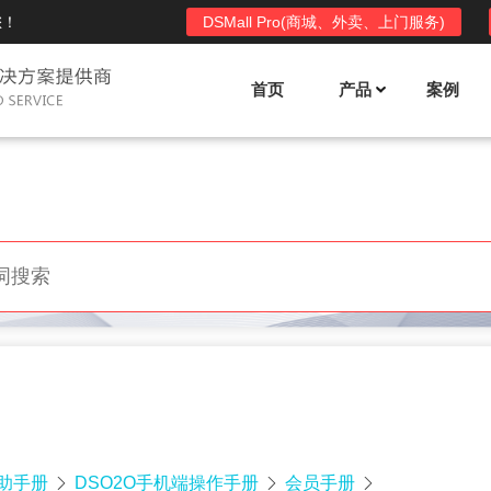
您！
DSMall Pro(商城、外卖、上门服务)
首页
产品
案例
Mall多店铺商城系统
DSShop单店铺系统
l功能列表
DSShop功能列表
平台自营、分销、拼团、限时
单店铺商城系统,系统支持分销、拼团、
惠套装、微信、小程序等
限时折扣、优惠套装、微信、小程序等
l使用手册
DSShop使用手册
l授权
DSShop授权
授权码,避免法律纠纷，永无后
获得唯一授权码,避免法律纠纷，永无后
顾之忧
帮助手册
DSO2O手机端操作手册
会员手册


