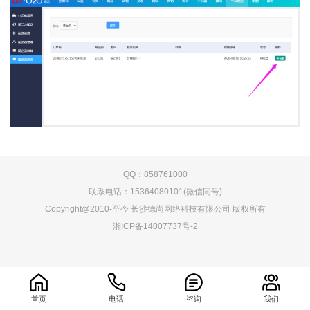
QQ：858761000
联系电话：15364080101(微信同号)
Copyright@2010-至今 长沙德尚网络科技有限公司 版权所有
湘ICP备14007737号-2
0.077040s
首页
电话
咨询
我们