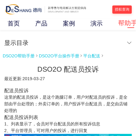
授权查询
帮助
首页
产品
案例
演示
显示目录
DSO2O帮助手册
DSO2O平台操作手册
平台配送



DSO2O 配送员投诉
最近更新:2019-03-27
配送员投诉
这里的配送员投诉，是这个跑腿订单，用户对配送员的投诉，是全
部由平台处理的；外卖订单的，用户投诉平台配送员，是交由店铺
处理的
配送员投诉列表
1、列表显示了，会员对平台配送员的所有投诉信息
2、平台管理员，可对用户的投诉，进行回复