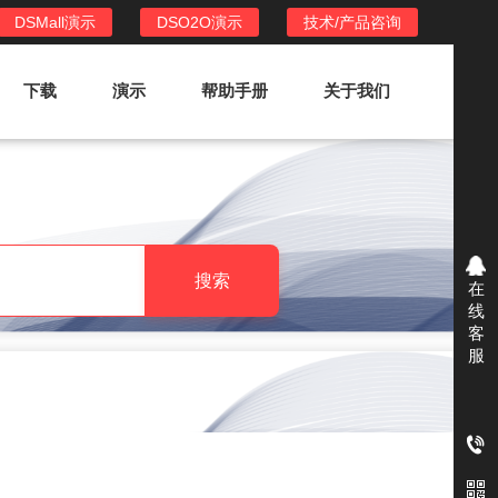
DSMall演示
DSO2O演示
技术/产品咨询
下载
演示
帮助手册
关于我们
DSO2O外卖/家政系统
DSO2O功能列表
提供新零售线上化经营管理工具，基于
搜索
在
LBS定位，只为让更多客户、多次到店
线
消费
客
服
DSO2O使用手册
DSO2O授权
获得唯一授权码,避免法律纠纷，永无后
顾之忧