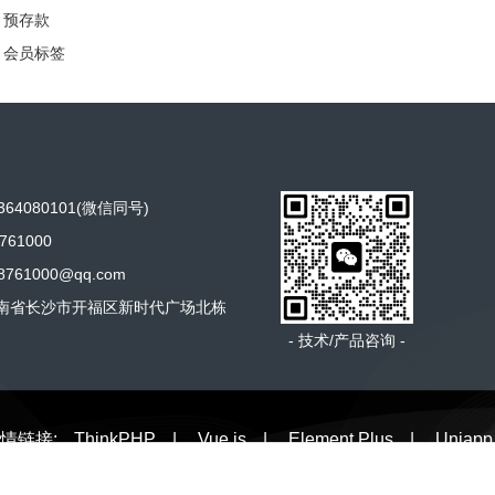
O 预存款
O 会员标签
64080101(微信同号)
761000
761000@qq.com
南省长沙市开福区新时代广场北栋
- 技术/产品咨询 -
情链接:
ThinkPHP
|
Vue.js
|
Element Plus
|
Uniapp