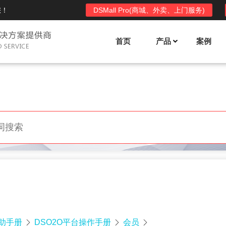
您！
DSMall Pro(商城、外卖、上门服务)
首页
产品
案例
Mall多店铺商城系统
DSShop单店铺系统
l功能列表
DSShop功能列表
平台自营、分销、拼团、限时
单店铺商城系统,系统支持分销、拼团、
惠套装、微信、小程序等
限时折扣、优惠套装、微信、小程序等
l使用手册
DSShop使用手册
l授权
DSShop授权
授权码,避免法律纠纷，永无后
获得唯一授权码,避免法律纠纷，永无后
顾之忧
帮助手册
DSO2O平台操作手册
会员


