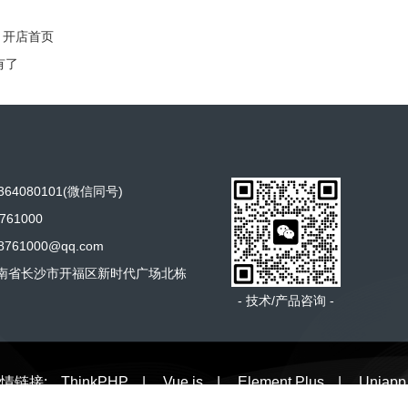
O 开店首页
有了
64080101(微信同号)
761000
761000@qq.com
南省长沙市开福区新时代广场北栋
- 技术/产品咨询 -
情链接:
ThinkPHP
|
Vue.js
|
Element Plus
|
Uniapp