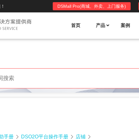
您！
DSMall Pro(商城、外卖、上门服务)
首页
产品
案例
Mall多店铺商城系统
DSShop单店铺系统
l功能列表
DSShop功能列表
平台自营、分销、拼团、限时
单店铺商城系统,系统支持分销、拼团、
惠套装、微信、小程序等
限时折扣、优惠套装、微信、小程序等
l使用手册
DSShop使用手册
l授权
DSShop授权
授权码,避免法律纠纷，永无后
获得唯一授权码,避免法律纠纷，永无后
顾之忧
帮助手册
DSO2O平台操作手册
店铺


