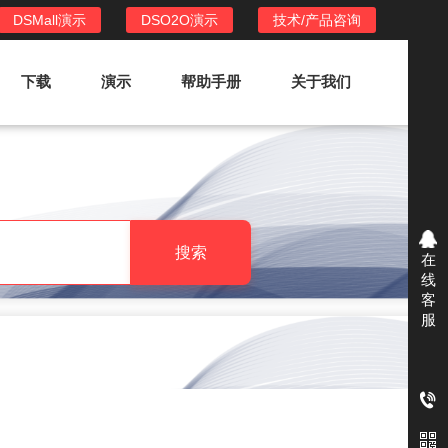
DSMall演示
DSO2O演示
技术/产品咨询
下载
演示
帮助手册
关于我们
DSO2O外卖/家政系统
DSO2O功能列表
提供新零售线上化经营管理工具，基于
搜索
在
LBS定位，只为让更多客户、多次到店
线
消费
客
服
DSO2O使用手册
DSO2O授权
获得唯一授权码,避免法律纠纷，永无后
顾之忧