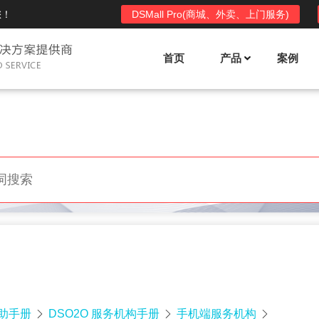
您！
DSMall Pro(商城、外卖、上门服务)
首页
产品
案例
Mall多店铺商城系统
DSShop单店铺系统
l功能列表
DSShop功能列表
平台自营、分销、拼团、限时
单店铺商城系统,系统支持分销、拼团、
惠套装、微信、小程序等
限时折扣、优惠套装、微信、小程序等
l使用手册
DSShop使用手册
l授权
DSShop授权
授权码,避免法律纠纷，永无后
获得唯一授权码,避免法律纠纷，永无后
顾之忧
帮助手册
DSO2O 服务机构手册
手机端服务机构


