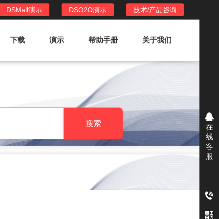
DSMall演示
DSO2O演示
技术/产品咨询
下载
演示
帮助手册
关于我们
DSO2O外卖/家政系统
DSO2O功能列表
提供新零售线上化经营管理工具，基于
搜索
在
LBS定位，只为让更多客户、多次到店
线
消费
客
服
DSO2O使用手册
DSO2O授权
获得唯一授权码,避免法律纠纷，永无后
顾之忧