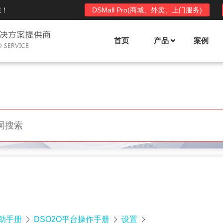
您！
DSMall Pro(商城、外卖、上门服务)
首页
产品
案例
Mall多店铺商城系统
DSShop单店铺系统
l功能列表
DSShop功能列表
平台自营、分销、拼团、限时
单店铺商城系统,系统支持分销、拼团、
惠套装、微信、小程序等
限时折扣、优惠套装、微信、小程序等
l使用手册
DSShop使用手册
l授权
DSShop授权
授权码,避免法律纠纷，永无后
获得唯一授权码,避免法律纠纷，永无后
顾之忧
帮助手册
DSO2O平台操作手册
设置


