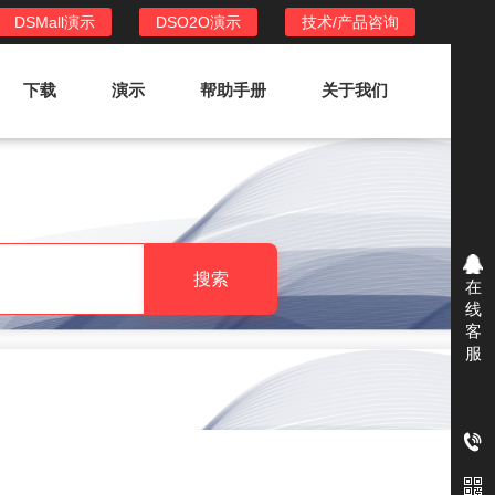
DSMall演示
DSO2O演示
技术/产品咨询
下载
演示
帮助手册
关于我们
DSO2O外卖/家政系统
DSO2O功能列表
提供新零售线上化经营管理工具，基于
搜索
在
LBS定位，只为让更多客户、多次到店
线
消费
客
服
DSO2O使用手册
DSO2O授权
获得唯一授权码,避免法律纠纷，永无后
顾之忧