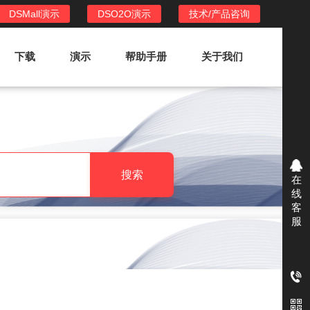
DSMall演示
DSO2O演示
技术/产品咨询
下载
演示
帮助手册
关于我们
DSO2O外卖/家政系统
DSO2O功能列表
提供新零售线上化经营管理工具，基于
搜索
在
LBS定位，只为让更多客户、多次到店
线
消费
客
服
DSO2O使用手册
DSO2O授权
获得唯一授权码,避免法律纠纷，永无后
顾之忧