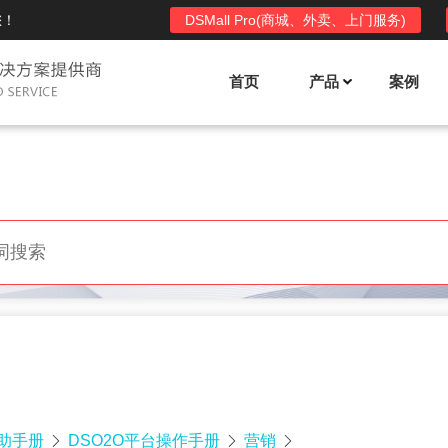
您！
DSMall Pro(商城、外卖、上门服务)
首页
产品
案例
Mall多店铺商城系统
DSShop单店铺系统
l功能列表
DSShop功能列表
平台自营、分销、拼团、限时
单店铺商城系统,系统支持分销、拼团、
惠套装、微信、小程序等
限时折扣、优惠套装、微信、小程序等
l使用手册
DSShop使用手册
l授权
DSShop授权
授权码,避免法律纠纷，永无后
获得唯一授权码,避免法律纠纷，永无后
顾之忧
帮助手册
DSO2O平台操作手册
营销


