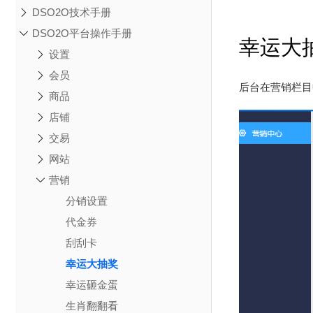
DSO2O技术手册
DSO2O平台操作手册
幸运大
设置
会员
后台在营销栏目
商品
店铺
交易
网站
营销
分销设置
代金券
刮刮卡
幸运大抽奖
幸运砸金蛋
生肖翻翻看