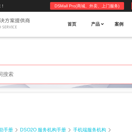
您！
DSMall Pro(商城、外卖、上门服务)
首页
产品
案例
Mall多店铺商城系统
DSShop单店铺系统
l功能列表
DSShop功能列表
平台自营、分销、拼团、限时
单店铺商城系统,系统支持分销、拼团、
惠套装、微信、小程序等
限时折扣、优惠套装、微信、小程序等
l使用手册
DSShop使用手册
l授权
DSShop授权
授权码,避免法律纠纷，永无后
获得唯一授权码,避免法律纠纷，永无后
顾之忧
帮助手册
DSO2O 服务机构手册
手机端服务机构


