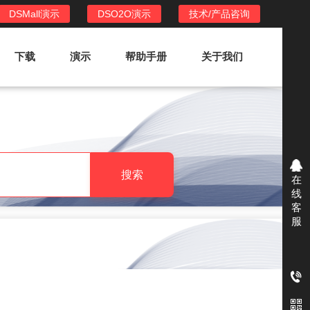
DSMall演示
DSO2O演示
技术/产品咨询
下载
演示
帮助手册
关于我们
DSO2O外卖/家政系统
DSO2O功能列表
提供新零售线上化经营管理工具，基于
搜索
在
LBS定位，只为让更多客户、多次到店
线
消费
客
服
DSO2O使用手册
DSO2O授权
获得唯一授权码,避免法律纠纷，永无后
顾之忧