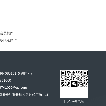
S会员操作
S权限组操作
64080101(微信同号)
761000
761000@qq.com
南省长沙市开福区新时代广场北栋
- 技术/产品咨询 -