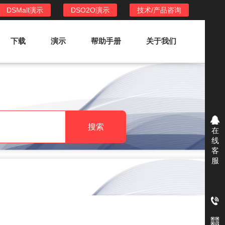
DSMall演示
DSO2O演示
技术/产品咨询
下载
演示
帮助手册
关于我们
DSO2O外卖/家政系统
DSO2O功能列表
提供新零售线上化经营管理工具，基于
搜索
在
LBS定位，只为让更多客户、多次到店
线
消费
客
服
DSO2O使用手册
DSO2O授权
获得唯一授权码,避免法律纠纷，永无后
顾之忧