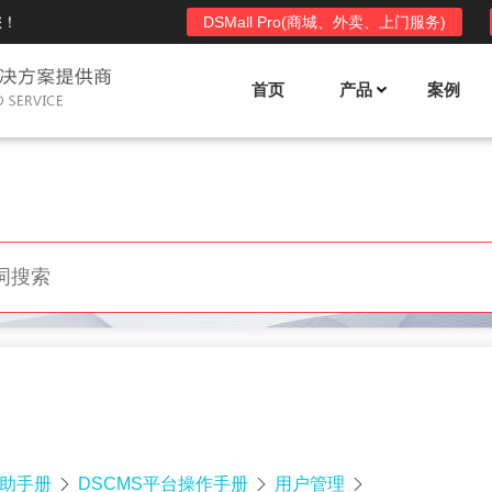
您！
DSMall Pro(商城、外卖、上门服务)
首页
产品
案例
Mall多店铺商城系统
DSShop单店铺系统
l功能列表
DSShop功能列表
平台自营、分销、拼团、限时
单店铺商城系统,系统支持分销、拼团、
惠套装、微信、小程序等
限时折扣、优惠套装、微信、小程序等
l使用手册
DSShop使用手册
l授权
DSShop授权
授权码,避免法律纠纷，永无后
获得唯一授权码,避免法律纠纷，永无后
顾之忧
帮助手册
DSCMS平台操作手册
用户管理


