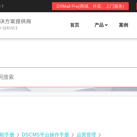
您！
DSMall Pro(商城、外卖、上门服务)
首页
产品
案例
Mall多店铺商城系统
DSShop单店铺系统
l功能列表
DSShop功能列表
平台自营、分销、拼团、限时
单店铺商城系统,系统支持分销、拼团、
惠套装、微信、小程序等
限时折扣、优惠套装、微信、小程序等
l使用手册
DSShop使用手册
l授权
DSShop授权
授权码,避免法律纠纷，永无后
获得唯一授权码,避免法律纠纷，永无后
顾之忧
帮助手册
DSCMS平台操作手册
运营管理


