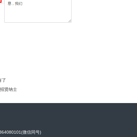
有了
S招贤纳士
64080101(微信同号)