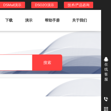
DSMall演示
DSO2O演示
技术/产品咨询
下载
演示
帮助手册
关于我们
DSO2O外卖/家政系统
DSO2O功能列表
提供新零售线上化经营管理工具，基于
搜索
在
LBS定位，只为让更多客户、多次到店
线
消费
客
服
DSO2O使用手册
DSO2O授权
获得唯一授权码,避免法律纠纷，永无后
顾之忧