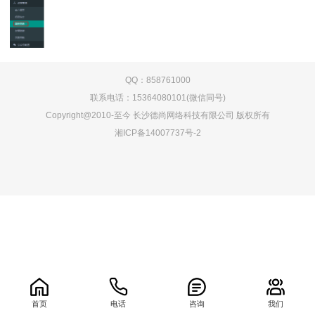
QQ：858761000
联系电话：15364080101(微信同号)
Copyright@2010-至今 长沙德尚网络科技有限公司 版权所有
湘ICP备14007737号-2
0.060882s
首页
电话
咨询
我们