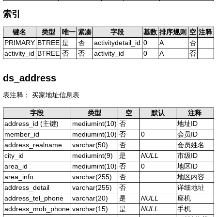
索引
键名
类型
唯一
紧凑
字段
基数
排序规则
空
注释
PRIMARY
BTREE
是
否
activitydetail_id
0
A
否
activity_id
BTREE
否
否
activity_id
0
A
否
ds_address
表注释： 买家地址信息表
字段
类型
空
默认
注释
address_id
(主键)
mediumint(10)
否
地址ID
member_id
mediumint(10)
否
0
会员ID
address_realname
varchar(50)
否
会员姓名
city_id
mediumint(9)
是
NULL
市级ID
area_id
mediumint(10)
否
0
地区ID
area_info
varchar(255)
否
地区内容
address_detail
varchar(255)
否
详细地址
address_tel_phone
varchar(20)
是
NULL
座机
address_mob_phone
varchar(15)
是
NULL
手机