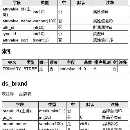
字段
类型
空
默认
注释
attrvalue_id
(主
否
属性值id
int(10)
键)
attrvalue_name
varchar(100)
否
属性值名称
attr_id
int(10)
否
所属属性id
type_id
int(10)
否
类型id
attrvalue_sort
tinyint(1)
否
属性值排序
索引
键名
类型
唯一
紧凑
字段
基数
排序规则
空
注释
PRIMARY
BTREE
是
否
attrvalue_id
0
A
否
ds_brand
表注释： 品牌表
字段
类型
空
默认
注释
brand_id
(主键)
mediumint(11)
否
品牌自增ID
gc_id
int(10)
是
0
商品分类id
brand_name
varchar(100)
是
NULL
品牌名称
brand_initial
varchar(1)
是
NULL
品牌首字母