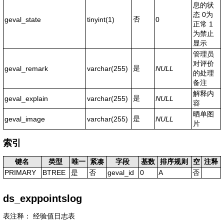
息的状
态 0为
否
geval_state
tinyint(1)
0
正常 1
为禁止
显示
管理员
对评价
是
geval_remark
varchar(255)
NULL
的处理
备注
解释内
是
geval_explain
varchar(255)
NULL
容
晒单图
是
geval_image
varchar(255)
NULL
片
索引
键名
类型
唯一
紧凑
字段
基数
排序规则
空
注释
PRIMARY
BTREE
是
否
geval_id
0
A
否
ds_exppointslog
表注释： 经验值日志表