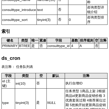
称
咨询类型详
否
consulttype_introduce
text
细介绍
咨询类型排
否
consulttype_sort
tinyint(3)
0
序
索引
键名
类型
唯一
紧凑
字段
基数
排序规则
空
注释
PRIMARY
BTREE
是
否
consulttype_id
4
A
否
ds_cron
表注释： 任务队列表
字段
类型
空
默认
注释
id
(主
否
执行自增ID
int(10)
键)
任务类型 1商品上架 2根据
商品id更新商品促销价格 3
优惠套装过期 4推荐展位过
是
type
tinyint(3)
NULL
期 5抢购开始更新商品促销