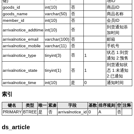
键)
增ID
goods_id
int(10)
否
商品ID
goods_name
varchar(50)
否
商品名称
member_id
int(10)
否
会员ID
到货通知添
否
arrivalnotice_addtime
int(10)
加时间
arrivalnotice_email
varchar(100)
否
邮箱
arrivalnotice_mobile
varchar(11)
否
手机号
状态 1:到货
否
arrivalnotice_type
tinyint(3)
1
通知 2:预售
到货通知状
arrivalnotice_state
tinyint(1)
否
1
态 1:未通知
2:已通知
arrivalnotice_time
int(10)
是
0
通知时间
索引
键名
类型
唯一
紧凑
字段
基数
排序规则
空
注释
PRIMARY
BTREE
是
否
arrivalnotice_id
0
A
否
ds_article