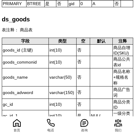
PRIMARY
BTREE
是
否
gid
0
A
否
ds_goods
表注释： 商品表
字段
类型
空
默认
注释
商品自增
goods_id
(主键)
int(10)
否
ID(SKU)
商品公共
否
goods_commonid
int(10)
表id
商品名称
goods_name
varchar(50)
否
+规格名
称
商品广告
否
goods_advword
varchar(150)
词
商品分类
gc_id
int(10)
否
ID
一级分类
gc_id_1
int(10)
是
NULL
ID
二级分类
gc_id_2
int(10)
是
NULL
ID
0.048833s
首页
电话
咨询
我们