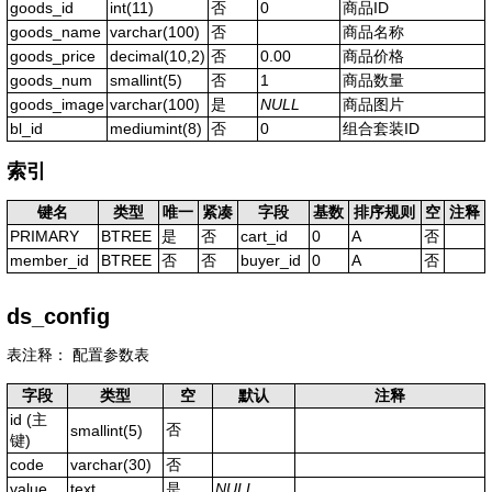
goods_id
int(11)
否
0
商品ID
goods_name
varchar(100)
否
商品名称
goods_price
decimal(10,2)
否
0.00
商品价格
goods_num
smallint(5)
否
1
商品数量
goods_image
varchar(100)
是
NULL
商品图片
bl_id
mediumint(8)
否
0
组合套装ID
索引
键名
类型
唯一
紧凑
字段
基数
排序规则
空
注释
PRIMARY
BTREE
是
否
cart_id
0
A
否
member_id
BTREE
否
否
buyer_id
0
A
否
ds_config
表注释： 配置参数表
字段
类型
空
默认
注释
id
(主
否
smallint(5)
键)
code
varchar(30)
否
value
text
是
NULL