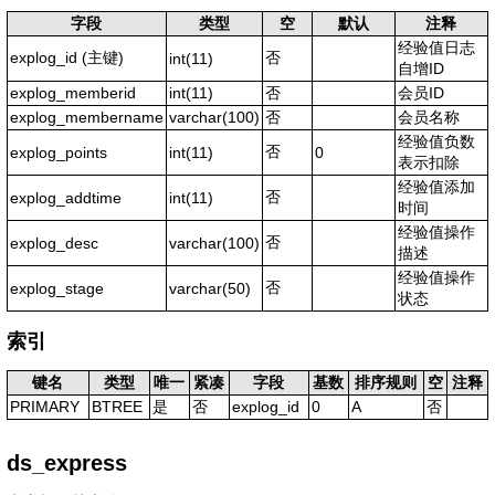
字段
类型
空
默认
注释
经验值日志
explog_id
(主键)
否
int(11)
自增ID
explog_memberid
int(11)
否
会员ID
explog_membername
varchar(100)
否
会员名称
经验值负数
否
explog_points
int(11)
0
表示扣除
经验值添加
否
explog_addtime
int(11)
时间
经验值操作
否
explog_desc
varchar(100)
描述
经验值操作
否
explog_stage
varchar(50)
状态
索引
键名
类型
唯一
紧凑
字段
基数
排序规则
空
注释
PRIMARY
BTREE
是
否
explog_id
0
A
否
ds_express