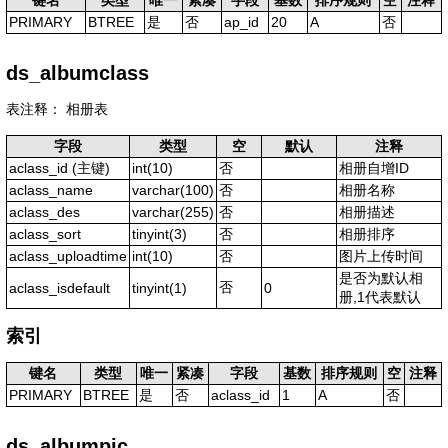
键名
类型
唯一
紧凑
字段
基数
排序规则
空
注释
PRIMARY
BTREE
是
否
ap_id
20
A
否
ds_albumclass
表注释： 相册表
字段
类型
空
默认
注释
aclass_id
(主键)
int(10)
否
相册自增ID
aclass_name
varchar(100)
否
相册名称
aclass_des
varchar(255)
否
相册描述
aclass_sort
tinyint(3)
否
相册排序
aclass_uploadtime
int(10)
否
图片上传时间
是否为默认相
否
aclass_isdefault
tinyint(1)
0
册,1代表默认
索引
键名
类型
唯一
紧凑
字段
基数
排序规则
空
注释
PRIMARY
BTREE
是
否
aclass_id
1
A
否
ds_albumpic