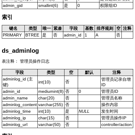
admin_gid
smallint(6)
是
0
权限组ID
索引
键名
类型
唯一
紧凑
字段
基数
排序规则
空
注释
PRIMARY
BTREE
是
否
admin_id
1
A
否
ds_adminlog
表注释： 管理员操作日志
字段
类型
空
默认
注释
adminlog_id
(主
管理员记录自增
否
int(10)
键)
ID
admin_id
mediumint(8)
否
0
管理员ID
admin_name
char(20)
否
管理员名称
adminlog_content
varchar(255)
否
操作内容
adminlog_time
int(10)
是
NULL
发生时间
adminlog_ip
char(15)
否
管理员操作IP
adminlog_url
varchar(50)
否
controller/action