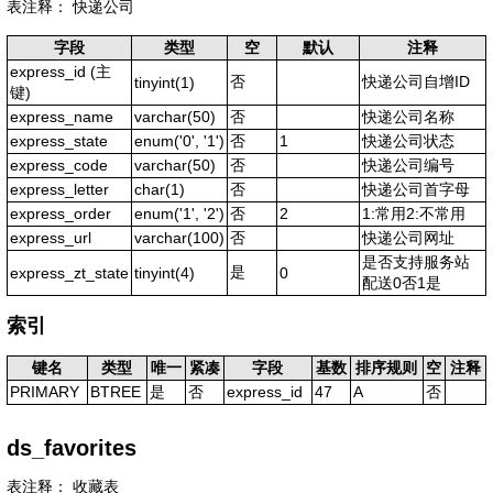
表注释： 快递公司
字段
类型
空
默认
注释
express_id
(主
否
快递公司自增ID
tinyint(1)
键)
express_name
varchar(50)
否
快递公司名称
express_state
enum('0', '1')
否
1
快递公司状态
express_code
varchar(50)
否
快递公司编号
express_letter
char(1)
否
快递公司首字母
express_order
enum('1', '2')
否
2
1:常用2:不常用
express_url
varchar(100)
否
快递公司网址
是否支持服务站
是
express_zt_state
tinyint(4)
0
配送0否1是
索引
键名
类型
唯一
紧凑
字段
基数
排序规则
空
注释
PRIMARY
BTREE
是
否
express_id
47
A
否
ds_favorites
表注释： 收藏表