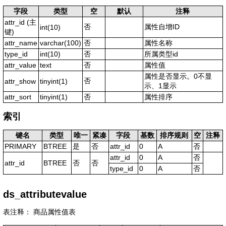
字段
类型
空
默认
注释
attr_id
(主
否
属性自增ID
int(10)
键)
attr_name
varchar(100)
否
属性名称
type_id
int(10)
否
所属类型id
attr_value
text
否
属性值
属性是否显示。0不显
否
attr_show
tinyint(1)
示、1显示
attr_sort
tinyint(1)
否
属性排序
索引
键名
类型
唯一
紧凑
字段
基数
排序规则
空
注释
PRIMARY
BTREE
是
否
attr_id
0
A
否
attr_id
0
A
否
attr_id
BTREE
否
否
type_id
0
A
否
ds_attributevalue
表注释： 商品属性值表