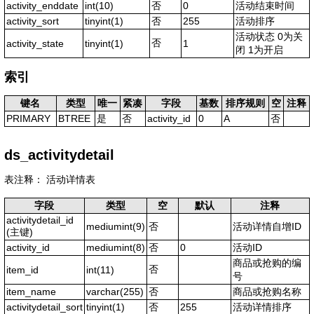
activity_enddate
int(10)
否
0
活动结束时间
activity_sort
tinyint(1)
否
255
活动排序
活动状态 0为关
否
activity_state
tinyint(1)
1
闭 1为开启
索引
键名
类型
唯一
紧凑
字段
基数
排序规则
空
注释
PRIMARY
BTREE
是
否
activity_id
0
A
否
ds_activitydetail
表注释： 活动详情表
字段
类型
空
默认
注释
activitydetail_id
mediumint(9)
否
活动详情自增ID
(主键)
activity_id
mediumint(8)
否
0
活动ID
商品或抢购的编
否
item_id
int(11)
号
item_name
varchar(255)
否
商品或抢购名称
activitydetail_sort
tinyint(1)
否
255
活动详情排序