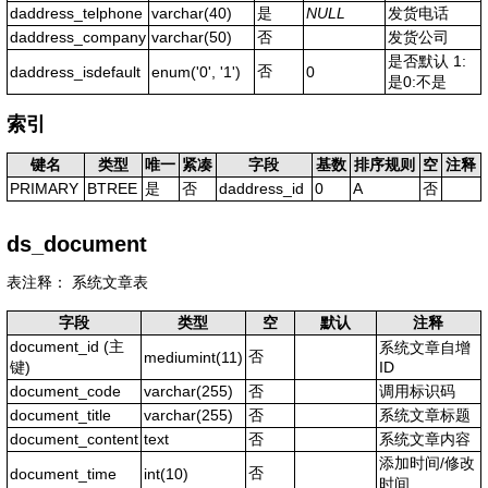
daddress_telphone
varchar(40)
是
NULL
发货电话
daddress_company
varchar(50)
否
发货公司
是否默认 1:
否
daddress_isdefault
enum('0', '1')
0
是0:不是
索引
键名
类型
唯一
紧凑
字段
基数
排序规则
空
注释
PRIMARY
BTREE
是
否
daddress_id
0
A
否
ds_document
表注释： 系统文章表
字段
类型
空
默认
注释
document_id
(主
系统文章自增
否
mediumint(11)
键)
ID
document_code
varchar(255)
否
调用标识码
document_title
varchar(255)
否
系统文章标题
document_content
text
否
系统文章内容
添加时间/修改
否
document_time
int(10)
时间