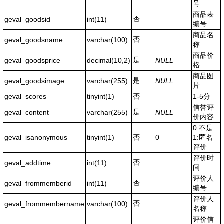
号
商品表
否
geval_goodsid
int(11)
编号
商品名
否
geval_goodsname
varchar(100)
称
商品价
是
geval_goodsprice
decimal(10,2)
NULL
格
商品图
是
geval_goodsimage
varchar(255)
NULL
片
geval_scores
tinyint(1)
否
1-5分
信誉评
是
geval_content
varchar(255)
NULL
价内容
0:不是
geval_isanonymous
tinyint(1)
否
0
1:匿名
评价
评价时
否
geval_addtime
int(11)
间
评价人
否
geval_frommemberid
int(11)
编号
评价人
否
geval_frommembername
varchar(100)
名称
评价信