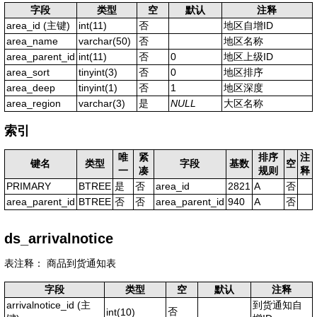
字段
类型
空
默认
注释
area_id
(主键)
int(11)
否
地区自增ID
area_name
varchar(50)
否
地区名称
area_parent_id
int(11)
否
0
地区上级ID
area_sort
tinyint(3)
否
0
地区排序
area_deep
tinyint(1)
否
1
地区深度
area_region
varchar(3)
是
NULL
大区名称
索引
唯
紧
排序
注
键名
类型
字段
基数
空
一
凑
规则
释
PRIMARY
BTREE
是
否
area_id
2821
A
否
area_parent_id
BTREE
否
否
area_parent_id
940
A
否
ds_arrivalnotice
表注释： 商品到货通知表
字段
类型
空
默认
注释
arrivalnotice_id
(主
到货通知自
否
int(10)