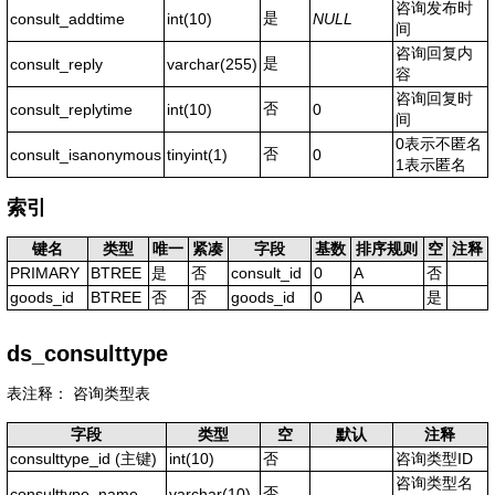
咨询发布时
是
consult_addtime
int(10)
NULL
间
咨询回复内
是
consult_reply
varchar(255)
容
咨询回复时
否
consult_replytime
int(10)
0
间
0表示不匿名
否
consult_isanonymous
tinyint(1)
0
1表示匿名
索引
键名
类型
唯一
紧凑
字段
基数
排序规则
空
注释
PRIMARY
BTREE
是
否
consult_id
0
A
否
goods_id
BTREE
否
否
goods_id
0
A
是
ds_consulttype
表注释： 咨询类型表
字段
类型
空
默认
注释
consulttype_id
(主键)
int(10)
否
咨询类型ID
咨询类型名
否
consulttype_name
varchar(10)