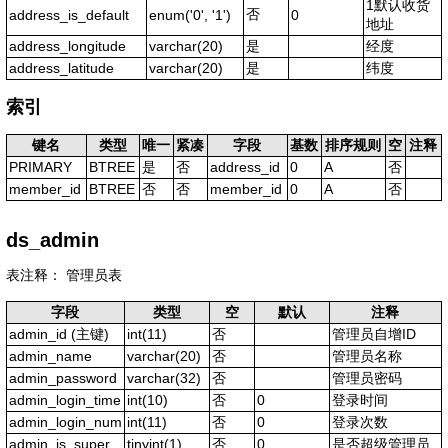
1默认收货
否
address_is_default
enum('0', '1')
0
地址
address_longitude
varchar(20)
是
经度
address_latitude
varchar(20)
是
纬度
索引
键名
类型
唯一
紧凑
字段
基数
排序规则
空
注释
PRIMARY
BTREE
是
否
address_id
0
A
否
member_id
BTREE
否
否
member_id
0
A
否
ds_admin
表注释： 管理员表
字段
类型
空
默认
注释
admin_id
(主键)
int(11)
否
管理员自增ID
admin_name
varchar(20)
否
管理员名称
admin_password
varchar(32)
否
管理员密码
admin_login_time
int(10)
否
0
登录时间
admin_login_num
int(11)
否
0
登录次数
admin_is_super
tinyint(1)
否
0
是否超级管理员