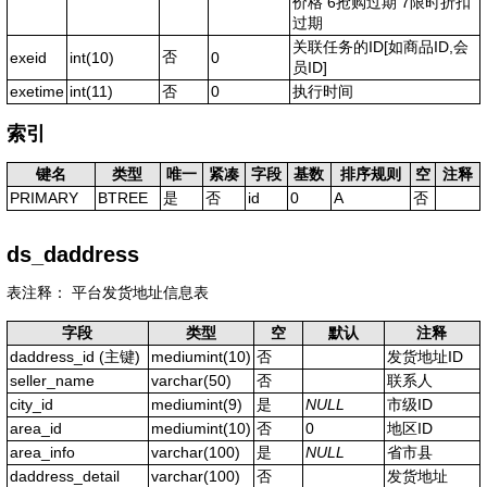
价格 6抢购过期 7限时折扣
过期
关联任务的ID[如商品ID,会
否
exeid
int(10)
0
员ID]
exetime
int(11)
否
0
执行时间
索引
键名
类型
唯一
紧凑
字段
基数
排序规则
空
注释
PRIMARY
BTREE
是
否
id
0
A
否
ds_daddress
表注释： 平台发货地址信息表
字段
类型
空
默认
注释
daddress_id
(主键)
mediumint(10)
否
发货地址ID
seller_name
varchar(50)
否
联系人
city_id
mediumint(9)
是
NULL
市级ID
area_id
mediumint(10)
否
0
地区ID
area_info
varchar(100)
是
NULL
省市县
daddress_detail
varchar(100)
否
发货地址