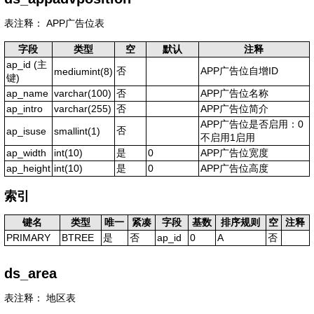
表注释： APP广告位表
字段
类型
空
默认
注释
ap_id
(主
否
APP广告位自增ID
mediumint(8)
键)
ap_name
varchar(100)
否
APP广告位名称
ap_intro
varchar(255)
否
APP广告位简介
APP广告位是否启用：0
否
ap_isuse
smallint(1)
不启用1启用
ap_width
int(10)
是
0
APP广告位宽度
ap_height
int(10)
是
0
APP广告位高度
索引
键名
类型
唯一
紧凑
字段
基数
排序规则
空
注释
PRIMARY
BTREE
是
否
ap_id
0
A
否
ds_area
表注释： 地区表