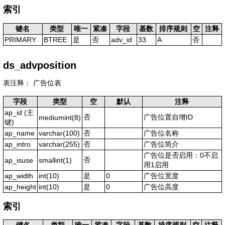
索引
键名
类型
唯一
紧凑
字段
基数
排序规则
空
注释
PRIMARY
BTREE
是
否
adv_id
33
A
否
ds_advposition
表注释： 广告位表
字段
类型
空
默认
注释
ap_id
(主
否
广告位置自增ID
mediumint(8)
键)
ap_name
varchar(100)
否
广告位名称
ap_intro
varchar(255)
否
广告位简介
广告位是否启用：0不启
否
ap_isuse
smallint(1)
用1启用
ap_width
int(10)
是
0
广告位宽度
ap_height
int(10)
是
0
广告位高度
索引