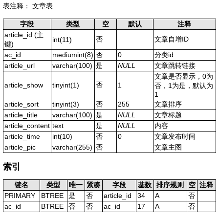
表注释： 文章表
字段
类型
空
默认
注释
article_id
(主
否
文章自增ID
int(11)
键)
ac_id
mediumint(8)
否
0
分类id
article_url
varchar(100)
是
NULL
文章跳转链接
文章是否显示，0为
否
article_show
tinyint(1)
1
否，1为是，默认为
1
article_sort
tinyint(3)
否
255
文章排序
article_title
varchar(100)
是
NULL
文章标题
article_content
text
是
NULL
内容
article_time
int(10)
否
0
文章发布时间
article_pic
varchar(255)
否
文章主图
索引
键名
类型
唯一
紧凑
字段
基数
排序规则
空
注释
PRIMARY
BTREE
是
否
article_id
34
A
否
ac_id
BTREE
否
否
ac_id
17
A
否