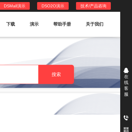
DSMall演示
DSO2O演示
技术/产品咨询
下载
演示
帮助手册
关于我们
DSO2O外卖/家政系统
DSO2O功能列表
提供新零售线上化经营管理工具，基于
搜索
在
LBS定位，只为让更多客户、多次到店
线
消费
客
服
DSO2O使用手册
DSO2O授权
获得唯一授权码,避免法律纠纷，永无后
顾之忧