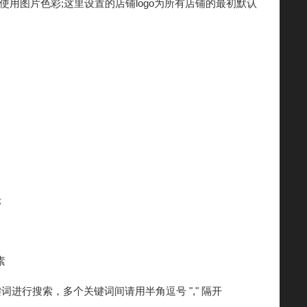
选择使用图片色彩;这里设置的店铺logo为所有店铺的最初默认
示
素
进行搜索，多个关键词间请用半角逗号 "," 隔开