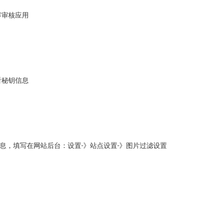
容审核应用
看秘钥信息
息，填写在网站后台：设置
》站点设置
》图片过滤设置
-
-