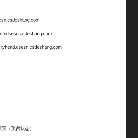
dsesn.csdeshang.com
ouse.dsesn.csdeshang.com
nityhead.dsesn.csdeshang.com
话设置（预留状态）