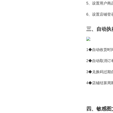
5、设置用户商
6、设置店铺登
三、自动执
1◆自动收货时
2◆自动取消订
3◆兑换码过期
4◆店铺结算周
四、敏感图