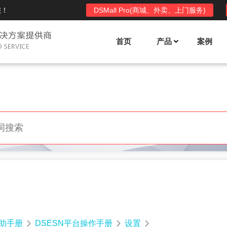
您！
DSMall Pro(商城、外卖、上门服务)
首页
产品
案例
Mall多店铺商城系统
DSShop单店铺系统
l功能列表
DSShop功能列表
平台自营、分销、拼团、限时
单店铺商城系统,系统支持分销、拼团、
惠套装、微信、小程序等
限时折扣、优惠套装、微信、小程序等
l使用手册
DSShop使用手册
l授权
DSShop授权
授权码,避免法律纠纷，永无后
获得唯一授权码,避免法律纠纷，永无后
顾之忧
帮助手册
DSESN平台操作手册
设置


