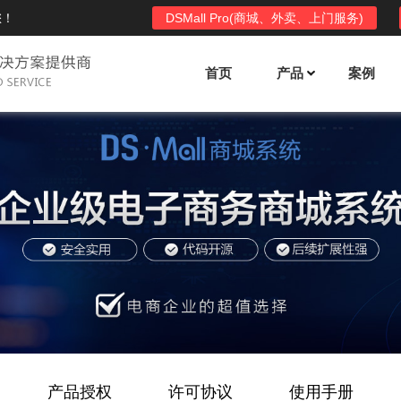
您！
DSMall Pro(商城、外卖、上门服务)
首页
产品
案例
Mall多店铺商城系统
DSShop单店铺系统
l功能列表
DSShop功能列表
平台自营、分销、拼团、限时
单店铺商城系统,系统支持分销、拼团、
惠套装、微信、小程序等
限时折扣、优惠套装、微信、小程序等
l使用手册
DSShop使用手册
l授权
DSShop授权
授权码,避免法律纠纷，永无后
获得唯一授权码,避免法律纠纷，永无后
顾之忧
产品授权
许可协议
使用手册