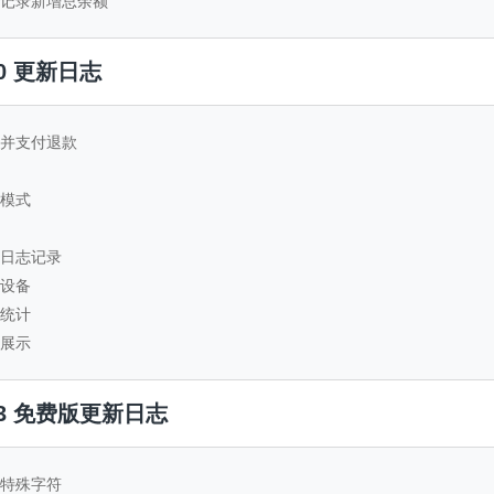
资金记录新增总余额
1.0 更新日志
铺合并支付退款
算模式
铺日志记录
问设备
金统计
格展示
.2.3 免费版更新日志
滤特殊字符