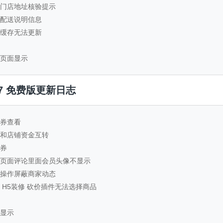
地址门店地址核验提示
限制配送说明信息
列表缓存无法更新
定页面显示
.1.7 免费版更新日志
金券查看
余额和店铺资金互转
金券
动态页面评论里面会员头像不显示
无法操作屏蔽商家动态
台 H5装修 砍价插件无法选择商品
分显示