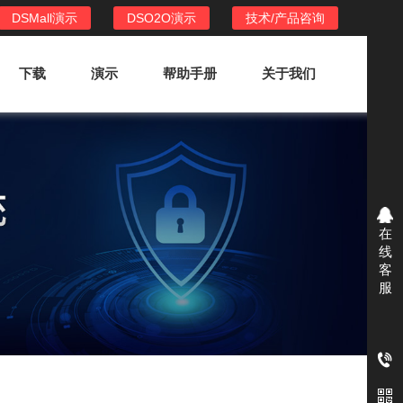
DSMall演示
DSO2O演示
技术/产品咨询
下载
演示
帮助手册
关于我们
DSO2O外卖/家政系统
DSO2O功能列表
提供新零售线上化经营管理工具，基于
在
LBS定位，只为让更多客户、多次到店
线
消费
客
服
DSO2O使用手册
DSO2O授权
获得唯一授权码,避免法律纠纷，永无后
顾之忧