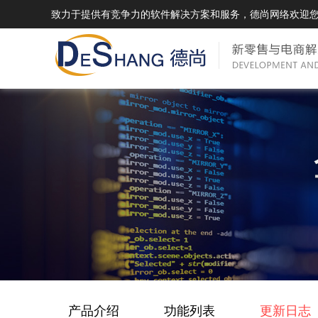
致力于提供有竞争力的软件解决方案和服务，德尚网络欢迎
DSMall Pro(多运营平台)
DS
DSMall Pro功能列表
DSMal
DSMall Pro支持商城购物，外卖，上门
系统支持
服务，短视频等功能。
折扣、优
DSMall Pro使用手册
DSMal
DSMall Pro授权
DSMal
获得唯一授权码,避免法律纠纷，永无后
获得唯一
顾之忧
顾之忧
产品介绍
功能列表
更新日志