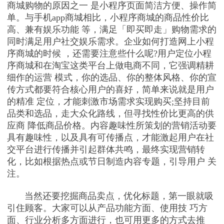
商城购物的原因之一 是小程序页面简洁方便、操作简
单。与手机app商城相比，小程序商城的商品性价比
高、兼有娱乐功能 等，满足「即买即走」购物需求的
同时满足用户社交娱乐需求。企业如何打造网上小程
序商城的时候 ，还需要注意些什么呢?用户定位小程
序商城和在淘宝这类平台上做电商不同，它强调精耕
细作的运营 模式，你的选品、你的整体风格、你的宣
传方式都要符合核心用户的喜好，简单来说就是用户
的精准 定位，才能刺激市场需求实现购买;坚持目前
品类和选品，走大众化路线，但寻找性价比更高的供
应商 降低商品价格。内容趣味性所策划的营销活动要
具有趣味性，以及具有可传播点，才能激起用户在社
交平台进行传播并引起群体共鸣，最终实现营销转
化，比如根据热点或节日制造内容专题，引导用户 关
注。
当然还要挖掘商品卖点，优化标题，第一眼就吸
引住顾客。大家可以从产品功能方面、使用技 巧方
面、行业分析多方面进行，也可用更多的方式去推