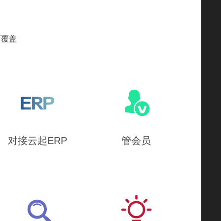
面覆盖
对接云起ERP
管会员