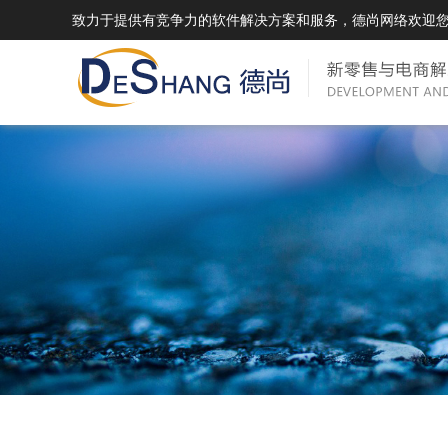
致力于提供有竞争力的软件解决方案和服务，德尚网络欢迎
DSMall Pro(多运营平台)
DS
DSMall Pro功能列表
DSMal
DSMall Pro支持商城购物，外卖，上门
系统支持
服务，短视频等功能。
折扣、优
DSMall Pro使用手册
DSMal
DSMall Pro授权
DSMal
获得唯一授权码,避免法律纠纷，永无后
获得唯一
顾之忧
顾之忧