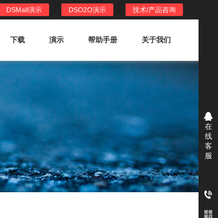
DSMall演示
DSO2O演示
技术/产品咨询
下载
演示
帮助手册
关于我们
DSO2O外卖/家政系统
DSO2O功能列表
提供新零售线上化经营管理工具，基于
在
LBS定位，只为让更多客户、多次到店
线
消费
客
服
DSO2O使用手册
DSO2O授权
获得唯一授权码,避免法律纠纷，永无后
顾之忧