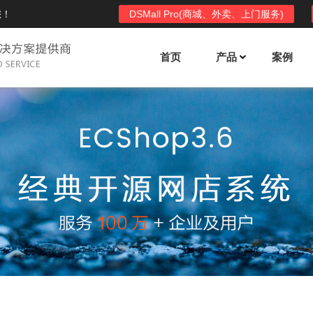
您！
DSMall Pro(商城、外卖、上门服务)
首页
产品
案例
Mall多店铺商城系统
DSShop单店铺系统
l功能列表
DSShop功能列表
平台自营、分销、拼团、限时
单店铺商城系统,系统支持分销、拼团、
惠套装、微信、小程序等
限时折扣、优惠套装、微信、小程序等
l使用手册
DSShop使用手册
l授权
DSShop授权
授权码,避免法律纠纷，永无后
获得唯一授权码,避免法律纠纷，永无后
顾之忧