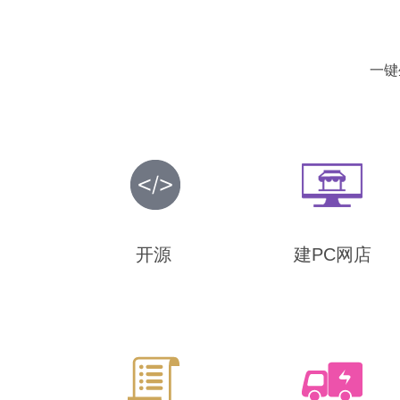
一键
开源
建PC网店