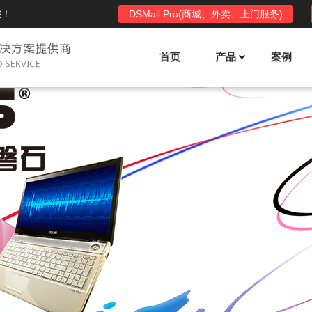
您！
DSMall Pro(商城、外卖、上门服务)
首页
产品
案例
Mall多店铺商城系统
DSShop单店铺系统
l功能列表
DSShop功能列表
平台自营、分销、拼团、限时
单店铺商城系统,系统支持分销、拼团、
惠套装、微信、小程序等
限时折扣、优惠套装、微信、小程序等
l使用手册
DSShop使用手册
l授权
DSShop授权
授权码,避免法律纠纷，永无后
获得唯一授权码,避免法律纠纷，永无后
顾之忧