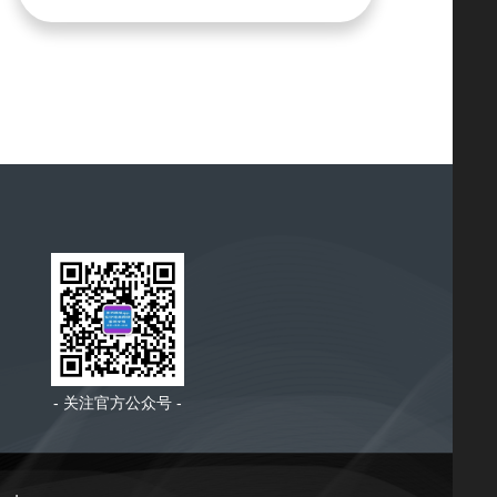
为国通融资租赁（深圳）有限公司旗下玩具
及图书租赁平台，为个人闲置玩具&图书提供
回收、清洁、消毒、封装再共享等租赁保障
服务。 欢迎体验免押金、无限租、低费率的
租赁新模式。 租赁链——追溯每一件玩具的
时光印象，为宝宝守护童年梦想。 每个家庭
的闲置玩具，积累起来侵占了宝贵的家庭空
间。租赁链精心优选，从材质分类到清洁冲
洗，从高温消毒到无菌包装，不错过每一个
细节，让细菌残留物无处匿藏，妈妈安心更
放心
- 关注官方公众号 -