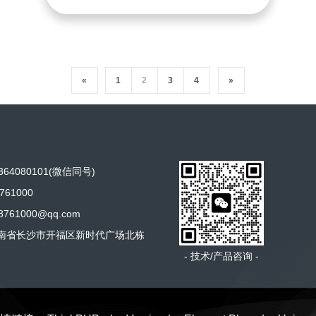
住最便利的酒店。
«
1
2
3
4
»
64080101(微信同号)
761000
761000@qq.com
南省长沙市开福区新时代广场北栋
- 技术/产品咨询 -