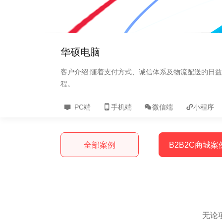
华硕电脑
拥有
客户介绍:随着支付方式、诚信体系及物流配送的日
程。

PC端

手机端

微信端

小程序
全部案例
B2B2C商城案
无论