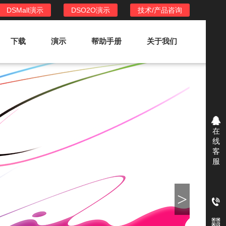
DSMall演示
DSO2O演示
技术/产品咨询
下载
演示
帮助手册
关于我们
DSO2O外卖/家政系统
DSO2O功能列表
提供新零售线上化经营管理工具，基于
在
LBS定位，只为让更多客户、多次到店
线
消费
客
服
DSO2O使用手册
>
DSO2O授权
获得唯一授权码,避免法律纠纷，永无后
顾之忧