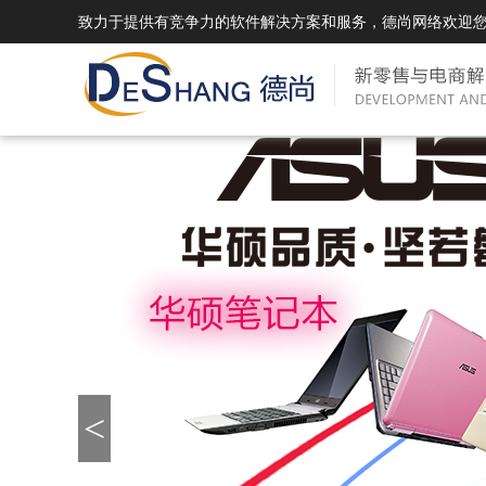
致力于提供有竞争力的软件解决方案和服务，德尚网络欢迎
DSMall Pro(多运营平台)
DS
DSMall Pro功能列表
DSMal
DSMall Pro支持商城购物，外卖，上门
系统支持
服务，短视频等功能。
折扣、优
DSMall Pro使用手册
DSMal
DSMall Pro授权
DSMal
<
获得唯一授权码,避免法律纠纷，永无后
获得唯一
顾之忧
顾之忧