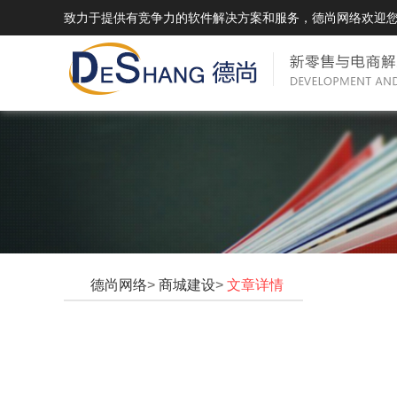
致力于提供有竞争力的软件解决方案和服务，德尚网络欢迎
DSMall Pro(多运营平台)
DS
DSMall Pro功能列表
DSMal
DSMall Pro支持商城购物，外卖，上门
系统支持
服务，短视频等功能。
折扣、优
DSMall Pro使用手册
DSMal
德尚网络
>
商城建设
>
文章详情
DSMall Pro授权
DSMal
获得唯一授权码,避免法律纠纷，永无后
获得唯一
顾之忧
顾之忧