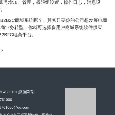
号增加、管理，权限组设置，操作日志，消息设
能。
2B2C商城系统呢？，其实只要你的公司想发展电商
电商业务转型，你就可选择多用户商城系统软件供应
2B2C电商平台。
择？
？
64080101(微信同号)
761000
- 技术/产品咨询 -
761000@qq.com
南省长沙市开福区新时代广场北栋