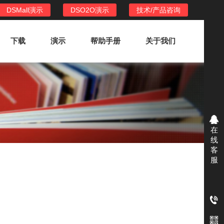
DSMall演示
DSO2O演示
技术/产品咨询
下载
演示
帮助手册
关于我们
DSO2O外卖/家政系统
DSO2O功能列表
提供新零售线上化经营管理工具，基于
在
LBS定位，只为让更多客户、多次到店
线
消费
客
服
DSO2O使用手册
DSO2O授权
获得唯一授权码,避免法律纠纷，永无后
顾之忧