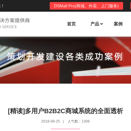
您！
DSMall Pro(商城、外卖、上门服务)
首页
产品
案例
Mall多店铺商城系统
DSShop单店铺系统
l功能列表
DSShop功能列表
平台自营、分销、拼团、限时
单店铺商城系统,系统支持分销、拼团、
惠套装、微信、小程序等
限时折扣、优惠套装、微信、小程序等
l使用手册
DSShop使用手册
l授权
DSShop授权
[精读]多用户B2B2C商城系统的全面透析
授权码,避免法律纠纷，永无后
获得唯一授权码,避免法律纠纷，永无后
2018-08-25
|
人气数：1306
顾之忧