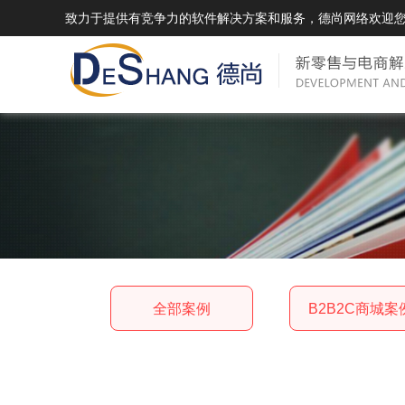
致力于提供有竞争力的软件解决方案和服务，德尚网络欢迎
DSMall Pro(多运营平台)
DS
DSMall Pro功能列表
DSMal
DSMall Pro支持商城购物，外卖，上门
系统支持
服务，短视频等功能。
折扣、优
DSMall Pro使用手册
DSMal
全部案例
B2B2C商城案
DSMall Pro授权
DSMal
获得唯一授权码,避免法律纠纷，永无后
获得唯一
顾之忧
顾之忧