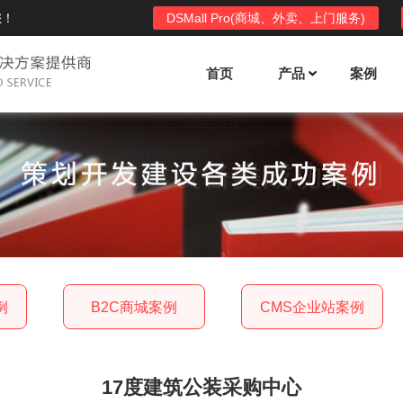
您！
DSMall Pro(商城、外卖、上门服务)
首页
产品
案例
Mall多店铺商城系统
DSShop单店铺系统
l功能列表
DSShop功能列表
平台自营、分销、拼团、限时
单店铺商城系统,系统支持分销、拼团、
惠套装、微信、小程序等
限时折扣、优惠套装、微信、小程序等
l使用手册
DSShop使用手册
例
B2C商城案例
CMS企业站案例
l授权
DSShop授权
授权码,避免法律纠纷，永无后
获得唯一授权码,避免法律纠纷，永无后
顾之忧
17度建筑公装采购中心