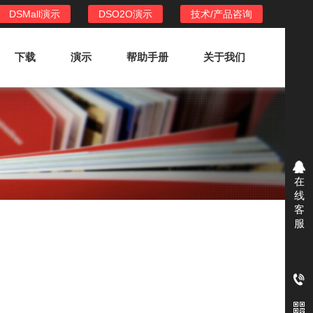
DSMall演示
DSO2O演示
技术/产品咨询
下载
演示
帮助手册
关于我们
DSO2O外卖/家政系统
DSO2O功能列表
提供新零售线上化经营管理工具，基于
在
LBS定位，只为让更多客户、多次到店
线
消费
客
服
DSO2O使用手册
DSO2O授权
获得唯一授权码,避免法律纠纷，永无后
顾之忧